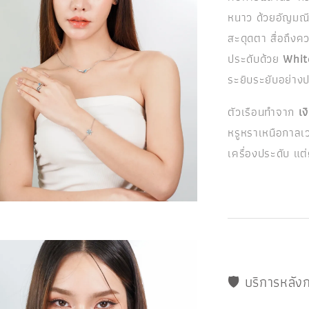
หนาว ด้วยอัญมณ
สะดุดตา สื่อถึงค
ประดับด้วย
Whit
ระยิบระยับอย่าง
ตัวเรือนทำจาก
เง
หรูหราเหนือกาลเวล
เครื่องประดับ แต
🛡️ บริการหลั