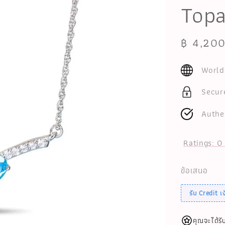
Topa
Sale
฿ 4,20
price
World
Secur
Authe
Ratings:
0
ข้อเสนอ
รับ Credit 
คุณจะได้รั