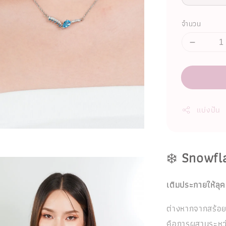
จำนวน
แบ่งปัน
❄️
Snowfl
เติมประกายให้ลุ
ต่างหากจากสร้อ
คือการผสานระหว่