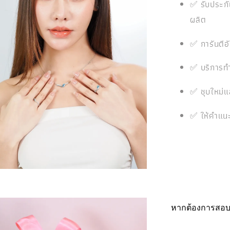
✅ รับประกั
ผลิต
✅ การันตีอ
✅ บริการท
✅ ชุบใหม่
✅ ให้คำแนะ
หากต้องการสอบถ