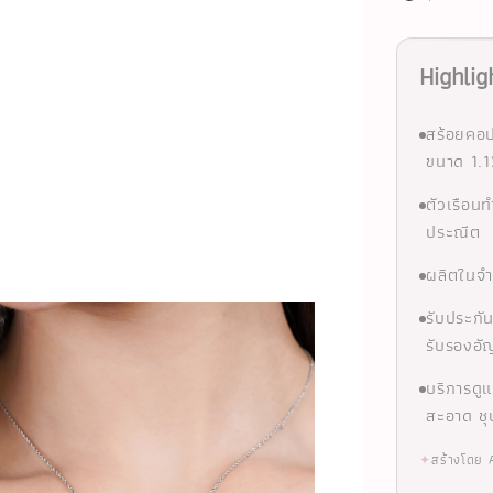
Highlig
สร้อยคอป
ขนาด 1.1
ตัวเรือน
ประณีต
ผลิตในจำ
รับประกั
รับรองอั
บริการดู
สะอาด ชุ
✦
สร้างโดย 