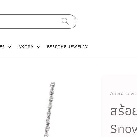
ES
AXORA
BESPOKE JEWELRY
Axora Jewe
สร้อ
Snow