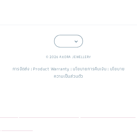
© 2026 AXORA JEWELLERY
การจัดส่ง
Product Warranty
นโยบายการคืนเงิน
นโยบาย
|
|
|
ความเป็นส่วนตัว
Axora Jewellery อะซอร่า จิวเวลรี่ ร้านออกแบบสั่งทำเครื่องประดับพลอย อัญมณี ทับทิม ไพลิน มรกต สปิเนล พลอยจันท์ ดีไซน์เฉพาะ
คุณ โรงงานจิวเวลรี่ ขึ้นตัวเรือน