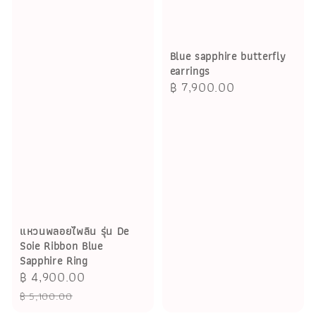
Blue sapphire butterfly
earrings
Regular
฿ 7,900.00
price
แหวนพลอยไพลิน รุ่น De
Soie Ribbon Blue
Sapphire Ring
Sale
฿ 4,900.00
Regular
price
price
฿ 5,100.00