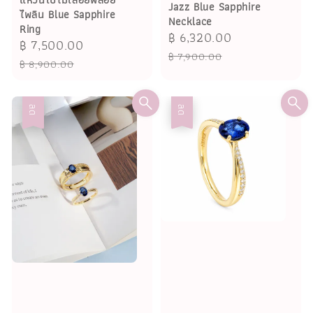
Jazz Blue Sapphire
ไพลิน Blue Sapphire
Necklace
Ring
Sale
฿ 6,320.00
Regular
Sale
฿ 7,500.00
Regular
price
price
฿ 7,900.00
price
price
฿ 8,900.00
ลด
ลด