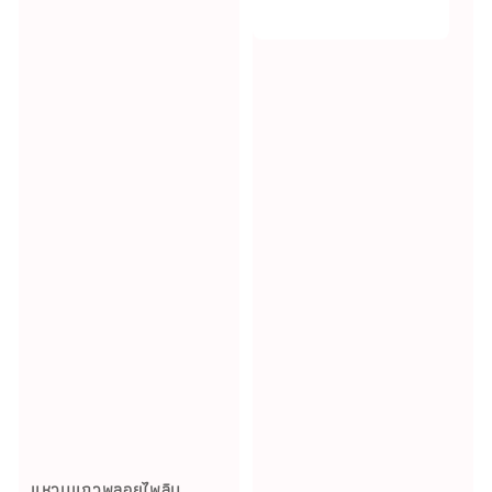
แหวนแถวพลอยไพลิน