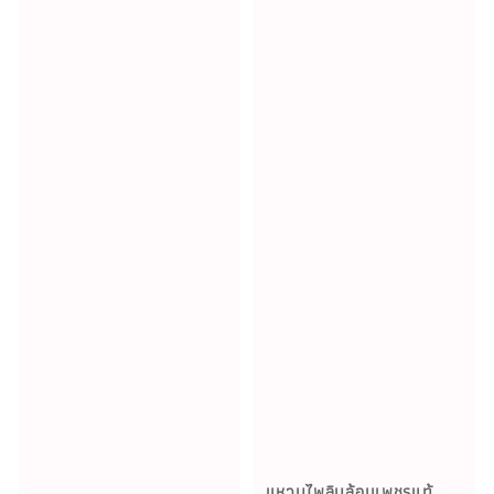
แหวนไพลินล้อมเพชรแท้