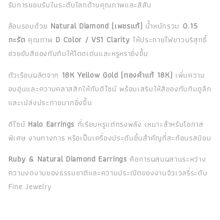
รับการยอมรับในระดับโลกด้านคุณภาพและสีสัน
ล้อมรอบด้วย
Natural Diamond (เพชรแท้)
น้ำหนักรวม
0.15
กะรัต
คุณภาพ
D Color / VS1 Clarity
ให้ประกายไฟขาวบริสุทธิ์
ช่วยขับสีของทับทิมให้โดดเด่นและหรูหรายิ่งขึ้น
ตัวเรือนผลิตจาก
18K Yellow Gold (ทองคำแท้ 18K)
เพิ่มความ
อบอุ่นและความคลาสสิกให้กับดีไซน์ พร้อมเสริมให้สีของทับทิมดูลึก
และเปล่งประกายมากยิ่งขึ้น
ดีไซน์
Halo Earrings
ที่เรียบหรูแต่ทรงพลัง เหมาะสำหรับโอกาส
พิเศษ งานทางการ หรือเป็นเครื่องประดับชิ้นสำคัญที่สะท้อนรสนิยม
Ruby & Natural Diamond Earrings
คือการผสมผสานระหว่าง
ความงดงามของธรรมชาติและความประณีตของงานจิวเวลรี่ระดับ
Fine Jewelry