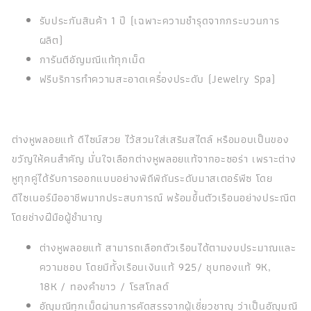
รับประกันสินค้า 1 ปี (เฉพาะความชำรุดจากกระบวนการ
ผลิต)
การันตีอัญมณีแท้ทุกเม็ด
ฟรีบริการทำความสะอาดเครื่องประดับ (Jewelry Spa)
ต่างหูพลอยแท้ ดีไซน์สวย ไว้สวมใส่เสริมสไตล์ หรือมอบเป็นของ
ขวัญให้คนสำคัญ มั่นใจเลือกต่างหูพลอยแท้จากอะซอร่า เพราะต่าง
หูทุกคู่ได้รับการออกแบบอย่างพิถีพิถันระดับมาสเตอร์พีซ โดย
ดีไซเนอร์มืออาชีพมากประสบการณ์ พร้อมขึ้นตัวเรือนอย่างประณีต
โดยช่างฝีมือผู้ชำนาญ
ต่างหูพลอยแท้ สามารถเลือกตัวเรือนได้ตามงบประมาณและ
ความชอบ โดยมีทั้งเรือนเงินแท้ 925/ ชุบทองแท้ 9K,
18K / ทองคำขาว / โรสโกลด์
อัญมณีทุกเม็ดผ่านการคัดสรรจากผู้เชี่ยวชาญ ว่าเป็นอัญมณี