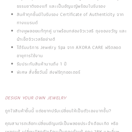
ธรรมชาติของแท้ และเป็นอัญมญีพร้อมใบรับรอง
สินค้าทุกชิ้นมีใบรับรอง Certificate of Authenticity จาก
ทางแบรนด์
ต่างหูพลอยแท้ทุกคู่ มาพร้อมกล่องจิวเวลรี ถุงของขวัญ และ
ผ้าเช็ดจิวเวลรีอย่างดี
ได้รับบริการ Jewelry Spa จาก AXORA CARE ฟรีตลอด
อายุการใช้งาน
รับประกันสินค้านานถึง 1 ปี
พิเศษ สั่งซื้อวันนี้ ส่งฟรีทุกออเดอร์
DESIGN YOUR OWN JEWELRY
ถูกใจสินค้าชิ้นนี้ แต่อยากปรับเปลี่ยนให้เป็นตัวเองมากขึ้น?
คุณสามารถเลือกเปลี่ยนอัญมณีเป็นพลอยประจำเดือนเกิด หรือ
เพชรแท้ เปลี่ยนวัสดุตัวเรือนเป็นทองคำแท้ ทอง 18K และอื่นๆ