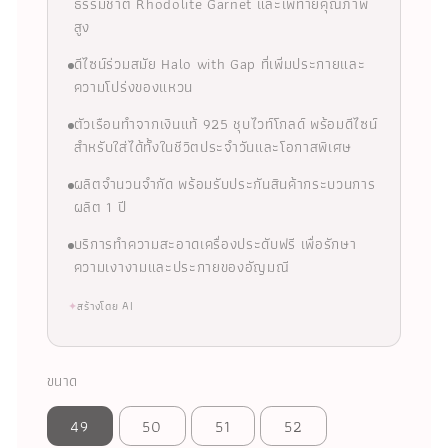
ธรรมชาติ Rhodolite Garnet และเพทายคุณภาพ
สูง
ดีไซน์ร่วมสมัย Halo with Gap ที่เพิ่มประกายและ
ความโปร่งของแหวน
ตัวเรือนทำจากเงินแท้ 925 ชุบไวท์โกลด์ พร้อมดีไซน์
สำหรับใส่ได้ทั้งในชีวิตประจำวันและโอกาสพิเศษ
ผลิตจำนวนจำกัด พร้อมรับประกันสินค้ากระบวนการ
ผลิต 1 ปี
บริการทำความสะอาดเครื่องประดับฟรี เพื่อรักษา
ความเงางามและประกายของอัญมณี
✦
สร้างโดย AI
ขนาด
49
50
51
52