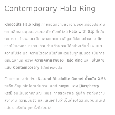
Contemporary Halo Ring
Rhodolite Halo Ring
ถ่ายทอดความสง่างามของเครื่องประดับ
คลาสสิกผ่านมุมมองร่วมสมัย ด้วยดีไซน์
Halo with Gap
ที่เว้น
ระยะระหว่างพลอยเม็ดกลางและแถวอัญมณีล้อมอย่างประณีต
ช่วยให้แสงสามารถสะท้อนผ่านตัวพลอยได้อย่างเต็มที่ เพิ่มมิติ
ความโปร่ง และความโดดเด่นให้กับแหวนในทุกมุมมอง เป็นการ
ผสมผสานระหว่าง
ความคลาสสิกของ Halo Ring
และ
เส้นสาย
แบบ Contemporary
ได้อย่างลงตัว
หัวแหวนประดับด้วย
Natural Rhodolite Garnet น้ำหนัก 2.56
กะรัต
อัญมณีที่โดดเด่นด้วยเฉดสี
ชมพูอมแดง (Raspberry
Red)
อันเป็นเอกลักษณ์ ให้ประกายสดใสและลุ่มลึก สื่อถึงความ
สง่างาม ความมั่นใจ และเสน่ห์ที่ไม่จำเป็นต้องโดดเด่นจนเกินไป
แต่ตราตรึงในทุกครั้งที่สวมใส่