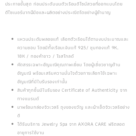
ประกายขั้นสุด ก่อนประดับบนตัวเรือนดีไซน์สวยที่ออกแบบโดย
ดีไซเนอร์มากฝีมือและผลิตอย่างประณีตโดยช่างผู้ชำนาญ
แหวนประดับพลอยแท้ เลือกตัวเรือนได้ตามงบประมาณและ
ความชอบ โดยมีทั้งเรือนเงินแท้ 925/ ชุบทองแท้ 9K,
18K / ทองคำขาว / โรสโกลด์
คัดสรรเฉพาะอัญมณีคุณภาพเยี่ยม โดยผู้เชี่ยวชาญด้าน
อัญมณี พร้อมเสริมความมั่นใจด้วยการเลือกใช้เฉพาะ
อัญมณีที่มีใบรับรองเท่านั้น
สินค้าทุกชิ้นมีใบรับรอง Certificate of Authenticity จาก
ทางแบรนด์
มาพร้อมกล่องจิวเวลรี ถุงของขวัญ และผ้าเช็ดจิวเวลรีอย่าง
ดี
ได้รับบริการ Jewelry Spa จาก AXORA CARE ฟรีตลอด
อายุการใช้งาน