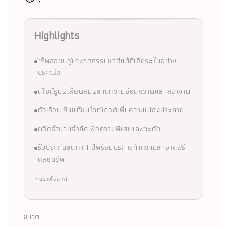
Highlights
ใช้พลอยบลูโทพาสธรรมชาติแท้ที่เจียระไนอย่าง
ประณีต
ดีไซน์รูปผีเสื้อผสมผสานความอ่อนหวานและสง่างาม
ตัวเรือนเงินแท้ชุบไวท์โกลด์เพิ่มความเปล่งประกาย
ผลิตจำนวนจำกัดเพื่อความพิเศษเฉพาะตัว
รับประกันสินค้า 1 ปีพร้อมบริการทำความสะอาดฟรี
ตลอดชีพ
✦
สร้างโดย AI
ขนาด