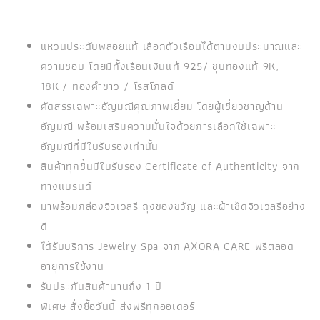
แหวนประดับพลอยแท้ เลือกตัวเรือนได้ตามงบประมาณและ
ความชอบ โดยมีทั้งเรือนเงินแท้ 925/ ชุบทองแท้ 9K,
18K / ทองคำขาว / โรสโกลด์
คัดสรรเฉพาะอัญมณีคุณภาพเยี่ยม โดยผู้เชี่ยวชาญด้าน
อัญมณี พร้อมเสริมความมั่นใจด้วยการเลือกใช้เฉพาะ
อัญมณีที่มีใบรับรองเท่านั้น
สินค้าทุกชิ้นมีใบรับรอง Certificate of Authenticity จาก
ทางแบรนด์
มาพร้อมกล่องจิวเวลรี ถุงของขวัญ และผ้าเช็ดจิวเวลรีอย่าง
ดี
ได้รับบริการ Jewelry Spa จาก AXORA CARE ฟรีตลอด
อายุการใช้งาน
รับประกันสินค้านานถึง 1 ปี
พิเศษ สั่งซื้อวันนี้ ส่งฟรีทุกออเดอร์