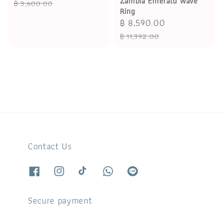
Zambia Emerald Wave
price
price
฿ 3,600.00
Ring
Sale
฿ 8,590.00
Regular
price
price
฿ 11,392.00
Contact Us
Secure payment