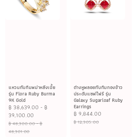
ต่างหูพลอยทับทิมกองข้าว
แหวนทับทิมพม่าหลังเบี้ย
ประดับแซฟไฟร์ รุ่น
รุ่น Flora Ruby Burma
Galaxy Sugarloaf Ruby
9K Gold
Earrings
Sale
฿ 38,639.00
-
฿
Sale
฿ 9,844.00
Regular
price
39,100.00
price
price
฿ 12,305.00
Regular
฿ 48,300.00
-
฿
price
48,301.00