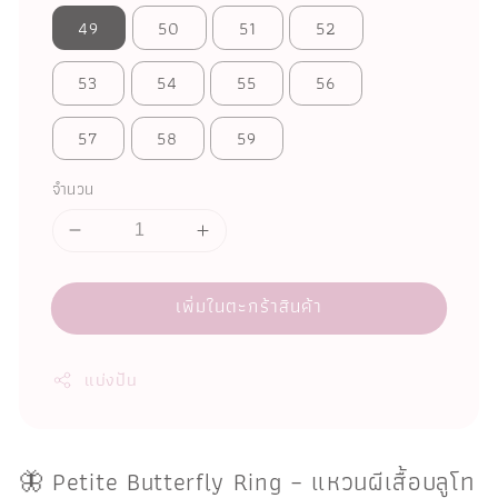
49
50
51
52
53
54
55
56
57
58
59
จำนวน
เพิ่มในตะกร้าสินค้า
แบ่งปัน
🦋 Petite Butterfly Ring – แหวนผีเสื้อบลูโท