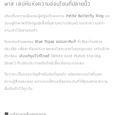
พาส เสน่ห์แห่งความอ่อนโยนที่ปลายนิ้ว
เติมเต็มความฝันของผู้หญิงด้วยแหวน
Petite Butterfly Ring
แห
วนบลูโทพาสดีไซน์รูปผีเสื้อที่ผสานความอ่อนหวานและความสง่า
งามเข้าไว้อย่างลงตัว
โดดเด่นด้วยพลอย
Blue Topaz ธรรมชาติแท้
ที่เจียระไนอย่าง
ประณีต เพื่อสะท้อนประกายแสงใสสะอาดในทุกมุมมอง เสริมด้วย
ตัวเรือน
เงินแท้ชุบไวท์โกลด์
(White Gold Plated Sterling
Silver) ที่เปล่งประกายดั่งปีกผีเสื้อเมื่อกระทบแสง
ไม่ว่าจะเป็นของขวัญสำหรับคนที่คุณรัก หรือของแทนใจที่บอก
ความรู้สึกของคุณ แหวนวงนี้คือเครื่องประดับที่ให้คุณพกพาความ
ฝันติดตัวไว้ทุกวัน
🛡️ บริการหลังการขาย