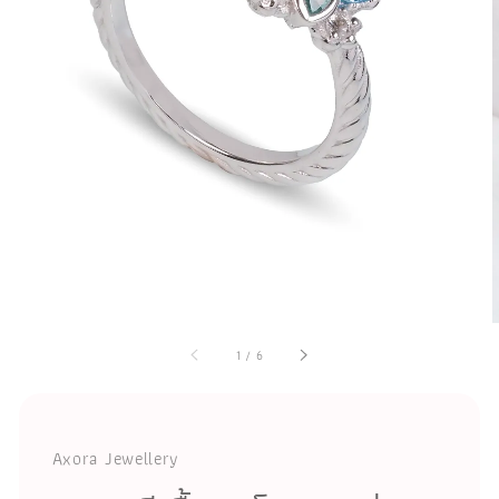
1
/
6
Axora Jewellery