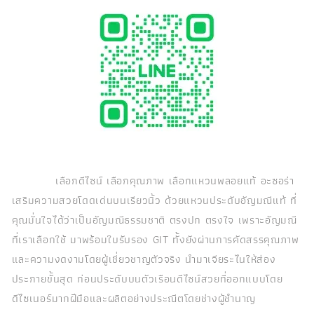
เลือกดีไซน์ เลือกคุณภาพ เลือกแหวนพลอยแท้ อะซอร่า
เสริมความสวยโดดเด่นบนเรียวนิ้ว ด้วยแหวนประดับอัญมณีแท้ ที่
คุณมั่นใจได้ว่าเป็นอัญมณีธรรมชาติ ตรงปก ตรงใจ เพราะอัญมณี
ที่เราเลือกใช้ มาพร้อมใบรับรอง GIT ทั้งยังผ่านการคัดสรรคุณภาพ
และความงดงามโดยผู้เชี่ยวชาญตัวจริง นำมาเจียระไนให้ส่อง
ประกายขั้นสุด ก่อนประดับบนตัวเรือนดีไซน์สวยที่ออกแบบโดย
ดีไซเนอร์มากฝีมือและผลิตอย่างประณีตโดยช่างผู้ชำนาญ