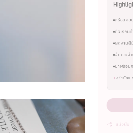
Highlig
สร้อยคอป
ตัวเรือ
ผลงานฝีม
จำนวนจำก
มาพร้อมก
✦
สร้างโดย 
แบ่งปัน