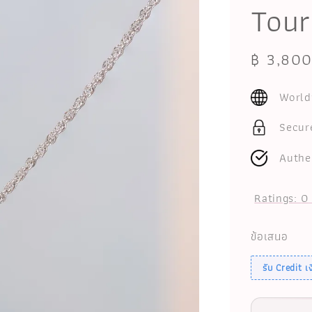
Tour
Sale
฿ 3,80
price
World
Secur
Authe
Ratings:
0
ข้อเสนอ
รับ Credit 