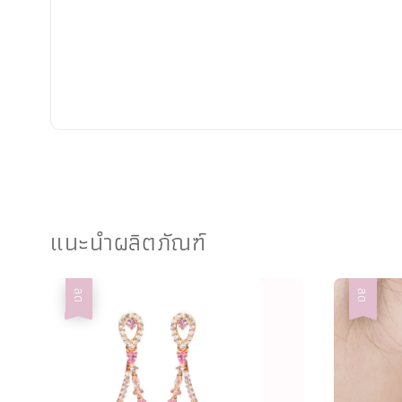
แนะนำผลิตภัณฑ์
ลด
ลด