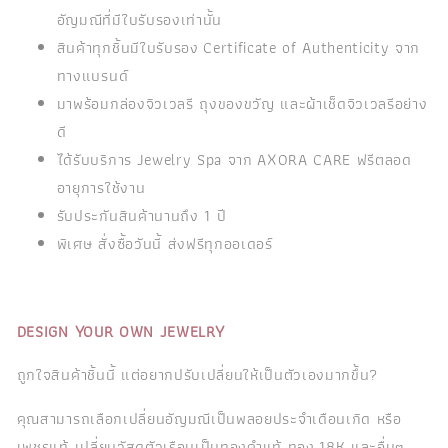
อัญมณีที่มีใบรับรองเท่านั้น
สินค้าทุกชิ้นมีใบรับรอง Certificate of Authenticity จาก
ทางแบรนด์
มาพร้อมกล่องจิวเวลรี ถุงของขวัญ และผ้าเช็ดจิวเวลรีอย่าง
ดี
ได้รับบริการ Jewelry Spa จาก AXORA CARE ฟรีตลอด
อายุการใช้งาน
รับประกันสินค้านานถึง 1 ปี
พิเศษ สั่งซื้อวันนี้ ส่งฟรีทุกออเดอร์
DESIGN YOUR OWN JEWELRY
ถูกใจสินค้าชิ้นนี้ แต่อยากปรับเปลี่ยนให้เป็นตัวเองมากขึ้น?
คุณสามารถเลือกเปลี่ยนอัญมณีเป็นพลอยประจำเดือนเกิด หรือ
เพชรแท้ เปลี่ยนวัสดุตัวเรือนเป็นทองคำแท้ ทอง 18K และอื่นๆ