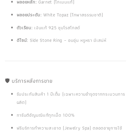
พลอยหลัก:
Garnet (โกเมนแท้)
พลอยประดับ:
White Topaz (โทพาสธรรมชาติ)
ตัวเรือน:
เงินแท้ 925 ชุบโรสโกลด์
ดีไซน์:
Side Stone Ring – อบอุ่น หรูหรา มีเสน่ห์
🛡️ บริการหลังการขาย
รับประกันสินค้า 1 ปีเต็ม (เฉพาะความชำรุดจากกระบวนการ
ผลิต)
การันตีอัญมณีแท้ทุกเม็ด 100%
ฟรีบริการทำความสะอาด (Jewelry Spa) ตลอดอายุการใช้