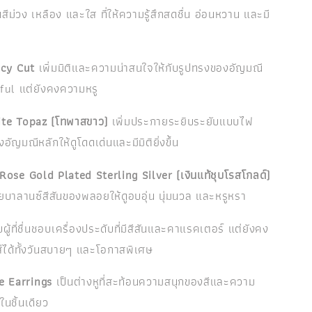
สีม่วง เหลือง และใส ที่ให้ความรู้สึกสดชื่น อ่อนหวาน และมี
cy Cut
เพิ่มมิติและความน่าสนใจให้กับรูปทรงของอัญมณี
ayful แต่ยังคงความหรู
te Topaz (โทพาสขาว)
เพิ่มประกายระยิบระยับแบบไฟ
อัญมณีหลักให้ดูโดดเด่นและมีมิติยิ่งขึ้น
Rose Gold Plated Sterling Silver (เงินแท้ชุบโรสโกลด์)
ยบาลานซ์สีสันของพลอยให้ดูอบอุ่น นุ่มนวล และหรูหรา
ผู้ที่ชื่นชอบเครื่องประดับที่มีสีสันและคาแรคเตอร์ แต่ยังคง
่ได้ทั้งวันสบายๆ และโอกาสพิเศษ
 Earrings
เป็นต่างหูที่สะท้อนความสนุกของสีและความ
นชิ้นเดียว