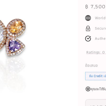
Regular
฿ 7,500
price
World
Secur
Authe
Ratings:
0
ข้อเสนอ
รับ Credit 
คุณจะได้รั