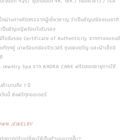
รือนเงินแท้ 925/ ชุบทองแท้ 9K, 18K / ทองคำขาว / โรส
ม็ดผ่านการคัดสรรจากผู้เชี่ยวชาญ ว่าเป็นอัญมณีธรรมชาติ
ะเป็นอัญมญีพร้อมใบรับรอง
ิ้นมีใบรับรอง Certificate of Authenticity จากทางแบรนด์
ท้ทุกคู่ มาพร้อมกล่องจิวเวลรี ถุงของขวัญ และผ้าเช็ดจิ
ดี
การ Jewelry Spa จาก AXORA CARE ฟรีตลอดอายุการใช้
นค้านานถึง 1 ปี
้อวันนี้ ส่งฟรีทุกออเดอร์
OWN JEWELRY
 แต่อยากปรับเปลี่ยนให้เป็นตัวเองมากขึ้น?