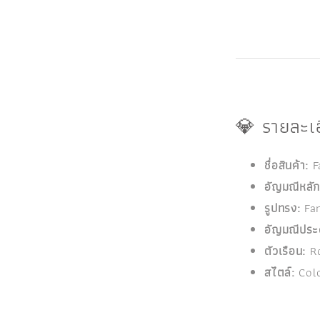
💎 รายละเอ
ชื่อสินค้า:
F
อัญมณีหลัก
รูปทรง:
Fan
อัญมณีประด
ตัวเรือน:
Ro
สไตล์:
Colo