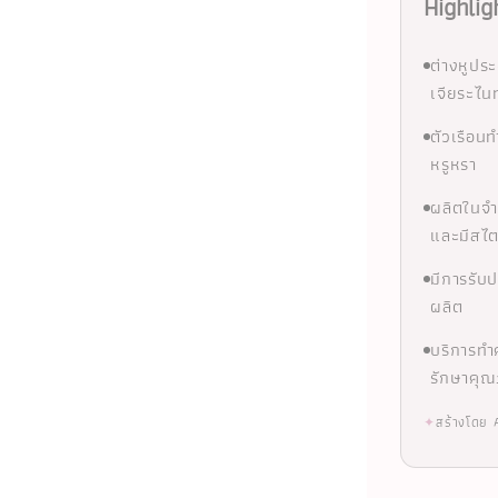
Highlig
ต่างหูปร
เจียระไน
ตัวเรือน
หรูหรา
ผลิตในจำน
และมีสไต
มีการรับ
ผลิต
บริการทำ
รักษาคุ
✦
สร้างโดย 