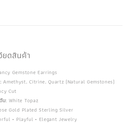
ียดสินค้า
ancy Gemstone Earrings
:
Amethyst, Citrine, Quartz (Natural Gemstones)
cy Cut
ับ:
White Topaz
se Gold Plated Sterling Silver
rful • Playful • Elegant Jewelry