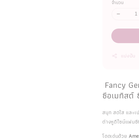
จำนวน
แบ่งปัน
Fancy Gem
ซีอเมทิสต์
สนุก สดใส และเป
ต่างหูดีไซน์แฟนซ
โดดเด่นด้วย
Amet