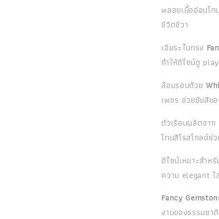
พลอยเนื้ออ่อนโทน
ชีวิตชีวา
เจียระไนทรง
Fan
ทำให้ดีไซน์ดู pl
ล้อมรอบด้วย
Whi
เพชร ช่วยขับสีของ
ตัวเรือนผลิตจาก
โทนสีโรสโกลด์ช่ว
ดีไซน์เหมาะสำหรับ
ความ elegant ใส
Fancy Gemstone
งามของธรรมชาติใ