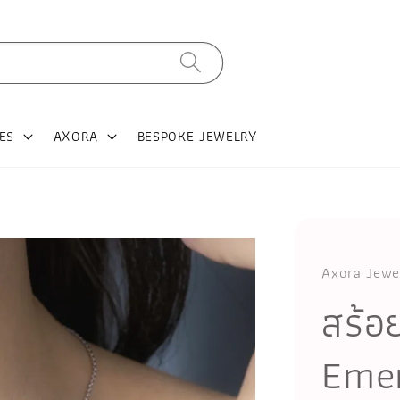
ES
AXORA
BESPOKE JEWELRY
Axora Jewe
สร้
Emer