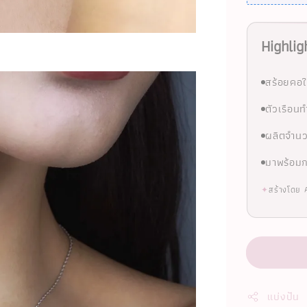
Highlig
สร้อยคอใ
ตัวเรือน
ผลิตจำนว
มาพร้อมก
✦
สร้างโดย 
แบ่งปัน