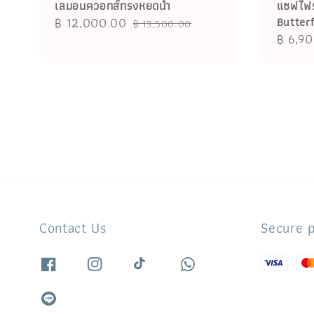
เลมอนควอทส์ทรงหยดน้ำ
แซฟไฟร
Sale
฿ 12,000.00
Regular
Butter
฿ 13,500.00
Regula
฿ 6,9
price
price
price
Contact Us
Secure 