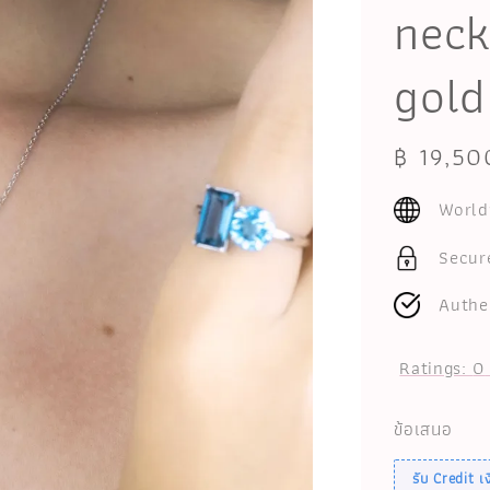
neck
gold
Regular
฿ 19,50
price
World
Secur
Authe
Ratings:
0
ข้อเสนอ
รับ Credit 