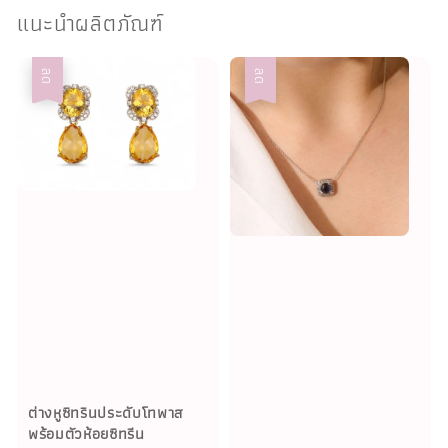
แนะนำผลิตภัณฑ์
ลด
ลด
ต่างหูซิทรินประดับโทพาส
พร้อมตัวห้อยซิทรีน