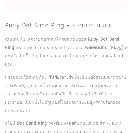
Ruby Dot Band Ring – แหวนแถวทับทิม
เติมเสน่ห์แห่งความคลาสสิกให้กับทุกวันด้วย
Ruby Dot Band
Ring
แหวนแถวดีไซน์เรียบหรูที่ประดับด้วย
พลอยทับทิม (Ruby)
สี
แดงลึกอันเป็นสัญลักษณ์ของความรัก ความรุ่งเรือง และพลังแห่ง
ชีวิต
แหวนวงนี้โดดเด่นด้วย
ทับทิมเผาเก่า
ซึ่งเป็นพลอยธรรมชาติที่ผ่าน
การปรับปรุงคุณภาพด้วยวิธีดั้งเดิม เพื่อเพิ่มความใสและความ
งดงามของสีแดงให้โดดเด่นยิ่งขึ้น สีแดงของทับทิมให้ประกาย
หรูหราและเป็นหนึ่งในอัญมณีที่ได้รับความนิยมสูงสุดในโลกของ
เครื่องประดับ
ดีไซน์
Dot Band Ring
จัดเรียงพลอยทับทิมเป็นจุดเล็ก ๆ อย่าง
ประณีตบนตัวแหวน ทำให้เกิดความสมดุลระหว่างความเรียบง่าย