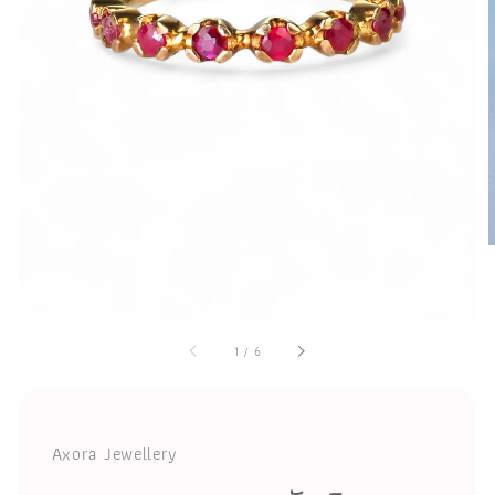
1
/
6
Axora Jewellery