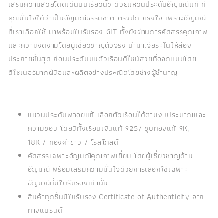
เสริมความสวยโดดเด่นบนเรียวนิ้ว ด้วยแหวนประดับอัญมณีแท้ ที่
คุณมั่นใจได้ว่าเป็นอัญมณีธรรมชาติ ตรงปก ตรงใจ เพราะอัญมณี
ที่เราเลือกใช้ มาพร้อมใบรับรอง GIT ทั้งยังผ่านการคัดสรรคุณภาพ
และความงดงามโดยผู้เชี่ยวชาญตัวจริง นำมาเจียระไนให้ส่อง
ประกายขั้นสุด ก่อนประดับบนตัวเรือนดีไซน์สวยที่ออกแบบโดย
ดีไซเนอร์มากฝีมือและผลิตอย่างประณีตโดยช่างผู้ชำนาญ
แหวนประดับพลอยแท้ เลือกตัวเรือนได้ตามงบประมาณและ
ความชอบ โดยมีทั้งเรือนเงินแท้ 925/ ชุบทองแท้ 9K,
18K / ทองคำขาว / โรสโกลด์
คัดสรรเฉพาะอัญมณีคุณภาพเยี่ยม โดยผู้เชี่ยวชาญด้าน
อัญมณี พร้อมเสริมความมั่นใจด้วยการเลือกใช้เฉพาะ
อัญมณีที่มีใบรับรองเท่านั้น
สินค้าทุกชิ้นมีใบรับรอง Certificate of Authenticity จาก
ทางแบรนด์