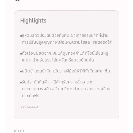
Highlights
แหวนแถวประดับด้วยทับทิมเผาเก่าธรรมชาติที่ผ่าน
การปรับปรุงคุณภาพเพื่อเพิ่มความใสและสีแดงสดใส
ตัวเรือนผลิตจากเงินแท้ชุบทองคำแท้ดีไซน์เรียบหรู
เหมาะสำหรับสวมใส่ทุกวันหรือสวมซ้อนกัน
ผลิตจำนวนจำกัด เน้นงานฝีมือที่พิถีพิถันในแต่ละชิ้น
รับประกันสินค้า 1 ปีสำหรับความชำรุดจาก
กระบวนการผลิตพร้อมบริการทำความสะอาดเครื่อง
ประดับฟรี
✦
สร้างโดย AI
ขนาด