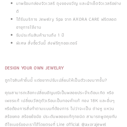
มาพร้อมกล่องจิวเวลรี ถุงของขวัญ และผ้าเช็ดจิวเวลรีอย่าง
ดี
ได้รับบริการ Jewelry Spa จาก AXORA CARE ฟรีตลอด
อายุการใช้งาน
รับประกันสินค้านานถึง 1 ปี
พิเศษ สั่งซื้อวันนี้ ส่งฟรีทุกออเดอร์
DESIGN YOUR OWN JEWELRY
ถูกใจสินค้าชิ้นนี้ แต่อยากปรับเปลี่ยนให้เป็นตัวเองมากขึ้น?
คุณสามารถเลือกเปลี่ยนอัญมณีเป็นพลอยประจำเดือนเกิด หรือ
เพชรแท้ เปลี่ยนวัสดุตัวเรือนเป็นทองคำแท้ ทอง 18K และอื่นๆ
หรือต้องการสั่งทำตามแบบที่ต้องการ ไม่ว่าจะเป็น ต่างหู แหวน
สร้อยคอ สร้อยข้อมือ ประดับพลอยแท้ทุกชนิด สามารถพูดคุยกับ
ดีไซเนอร์ของเราได้โดยตรงที่ Line official @axorajewel