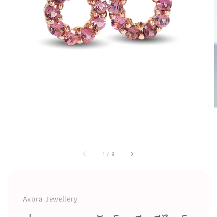
1
/
8
Axora Jewellery