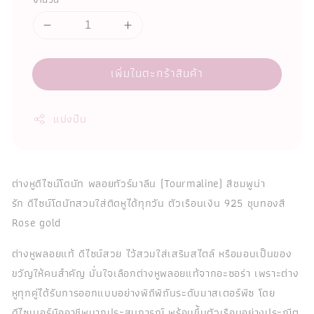
เพิ่มในตะกร้าสินค้า
แบ่งปัน
ต่างหูดีไซน์โดนัท พลอยทัวร์มาลีน (Tourmaline) สีชมพูน่า
รัก ดีไซน์โดนัทสวมใส่ติดหูได้ทุกวัน ตัวเรือนเงิน 925 ชุบทองสี
Rose gold
ต่างหูพลอยแท้ ดีไซน์สวย ไว้สวมใส่เสริมสไตล์ หรือมอบเป็นของ
ขวัญให้คนสำคัญ มั่นใจเลือกต่างหูพลอยแท้จากอะซอร่า เพราะต่าง
หูทุกคู่ได้รับการออกแบบอย่างพิถีพิถันระดับมาสเตอร์พีซ โดย
ดีไซเนอร์มืออาชีพมากประสบการณ์ พร้อมขึ้นตัวเรือนอย่างประณีต