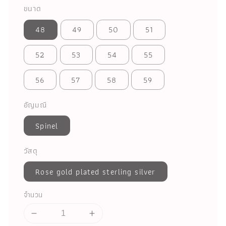
ขนาด
48
49
50
51
52
53
54
55
56
57
58
59
อัญมณี
Spinel
วัสดุ
Rose gold plated sterling silver
จำนวน