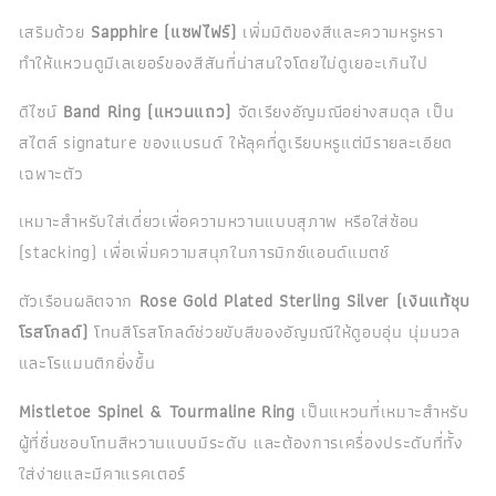
เสริมด้วย
Sapphire (แซฟไฟร์)
เพิ่มมิติของสีและความหรูหรา
ทำให้แหวนดูมีเลเยอร์ของสีสันที่น่าสนใจโดยไม่ดูเยอะเกินไป
ดีไซน์
Band Ring (แหวนแถว)
จัดเรียงอัญมณีอย่างสมดุล เป็น
สไตล์ signature ของแบรนด์ ให้ลุคที่ดูเรียบหรูแต่มีรายละเอียด
เฉพาะตัว
เหมาะสำหรับใส่เดี่ยวเพื่อความหวานแบบสุภาพ หรือใส่ซ้อน
(stacking) เพื่อเพิ่มความสนุกในการมิกซ์แอนด์แมตช์
ตัวเรือนผลิตจาก
Rose Gold Plated Sterling Silver (เงินแท้ชุบ
โรสโกลด์)
โทนสีโรสโกลด์ช่วยขับสีของอัญมณีให้ดูอบอุ่น นุ่มนวล
และโรแมนติกยิ่งขึ้น
Mistletoe Spinel & Tourmaline Ring
เป็นแหวนที่เหมาะสำหรับ
ผู้ที่ชื่นชอบโทนสีหวานแบบมีระดับ และต้องการเครื่องประดับที่ทั้ง
ใส่ง่ายและมีคาแรคเตอร์