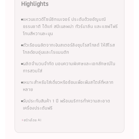
Highlights
แหวนแถวดีไซน์ซิกเนเจอร์ ประดับด้วยอัญมณี
ธรรมชาติ ได้แก่ สปิเนลพม่า ทัวร์มาลีน และแซฟไฟร์
โทนสีหวานละมุน
ตัวเรือนผลิตจากเงินสเตอร์ลิงชุบโรสโกลด์ ให้สีโรส
โกลด์อบอุ่นและโรแมนติก
ผลิตจำนวนจำกัด มอบความพิเศษและเอกลักษณ์ใน
การสวมใส่
เหมาะสำหรับใส่เดี่ยวหรือซ้อนเพื่อเพิ่มสไตล์ที่หลาก
หลาย
รับประกันสินค้า 1 ปี พร้อมบริการทำความสะอาด
เครื่องประดับฟรี
✦
สร้างโดย AI