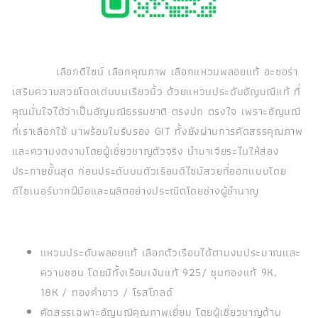
เลือกดีไซน์ เลือกคุณภาพ เลือกแหวนพลอยแท้ อะซอร่า
เสริมความสวยโดดเด่นบนเรียวนิ้ว ด้วยแหวนประดับอัญมณีแท้ ที่
คุณมั่นใจได้ว่าเป็นอัญมณีธรรมชาติ ตรงปก ตรงใจ เพราะอัญมณี
ที่เราเลือกใช้ มาพร้อมใบรับรอง GIT ทั้งยังผ่านการคัดสรรคุณภาพ
และความงดงามโดยผู้เชี่ยวชาญตัวจริง นำมาเจียระไนให้ส่อง
ประกายขั้นสุด ก่อนประดับบนตัวเรือนดีไซน์สวยที่ออกแบบโดย
ดีไซเนอร์มากฝีมือและผลิตอย่างประณีตโดยช่างผู้ชำนาญ
แหวนประดับพลอยแท้ เลือกตัวเรือนได้ตามงบประมาณและ
ความชอบ โดยมีทั้งเรือนเงินแท้ 925/ ชุบทองแท้ 9K,
18K / ทองคำขาว / โรสโกลด์
คัดสรรเฉพาะอัญมณีคุณภาพเยี่ยม โดยผู้เชี่ยวชาญด้าน