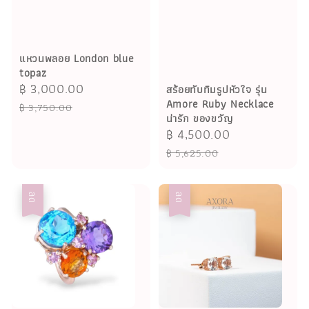
แหวนพลอย London blue
topaz
Sale
฿ 3,000.00
Regular
สร้อยทับทิมรูปหัวใจ รุ่น
Amore Ruby Necklace
price
price
฿ 3,750.00
น่ารัก ของขวัญ
Sale
฿ 4,500.00
Regular
price
price
฿ 5,625.00
ลด
ลด