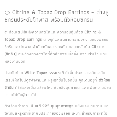
🍊 Citrine & Topaz Drop Earrings – ต่างหู
ซิทรินประดับโทพาส พร้อมตัวห้อยซิทริน
สะท้อนเสน่ห์แห่งความสดใสและความอบอุ่นด้วย
Citrine &
Topaz Drop Earrings
ต่างหูที่ผสมผสานความงดงามของพลอย
ซิทรินและโทพาสเข้าด้วยกันอย่างลงตัว พลอยหลักคือ
Citrine
(ซิทริน)
สีเหลืองทองสดใสที่สื่อถึงความมั่งคั่ง ความสำเร็จ และ
พลังงานบวก
ประดับด้วย
White Topaz ธรรมชาติ
ที่เพิ่มประกายระยิบระยับ
เสริมให้ดีไซน์ดูสง่างามและหรูหราขึ้นไปอีกขั้น จุดเด่นอยู่ที่
ตัวห้อย
ซิทริน
ที่ไล่แสงเมื่อเคลื่อนไหว ช่วยดึงดูดสายตาและเพิ่มความอ่อน
หวานให้กับผู้สวมใส่
ตัวเรือนทำจาก
เงินแท้ 925 ชุบคุณภาพสูง
แข็งแรง ทนทาน และ
ให้โทนสีหรูหราที่เข้ากับประกายของพลอย เหมาะสำหรับการใส่ไป