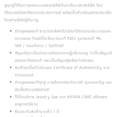
หูทุกคู่ได้รับการออกแบบอย่างพิถีพิถันระดับมาสเตอร์พีซ โดย
ดีไซเนอร์มืออาชีพมากประสบการณ์ พร้อมขึ้นตัวเรือนอย่างประณีต
โดยช่างฝีมือผู้ชำนาญ
ต่างหูพลอยแท้ สามารถเลือกตัวเรือนได้ตามงบประมาณและ
ความชอบ โดยมีทั้งเรือนเงินแท้ 925/ ชุบทองแท้ 9K,
18K / ทองคำขาว / โรสโกลด์
อัญมณีทุกเม็ดผ่านการคัดสรรจากผู้เชี่ยวชาญ ว่าเป็นอัญมณี
ธรรมชาติของแท้ และเป็นอัญมญีพร้อมใบรับรอง
สินค้าทุกชิ้นมีใบรับรอง Certificate of Authenticity จาก
ทางแบรนด์
ต่างหูพลอยแท้ทุกคู่ มาพร้อมกล่องจิวเวลรี ถุงของขวัญ และ
ผ้าเช็ดจิวเวลรีอย่างดี
ได้รับบริการ Jewelry Spa จาก AXORA CARE ฟรีตลอด
อายุการใช้งาน
รับประกันสินค้านานถึง 1 ปี