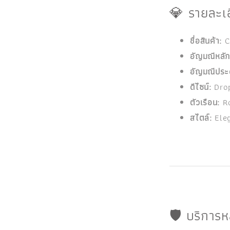
💎 รายละเอ
ชื่อสินค้า:
C
อัญมณีหลัก
อัญมณีประด
ดีไซน์:
Drop
ตัวเรือน:
Ro
สไตล์:
Eleg
🛡️ บริการ