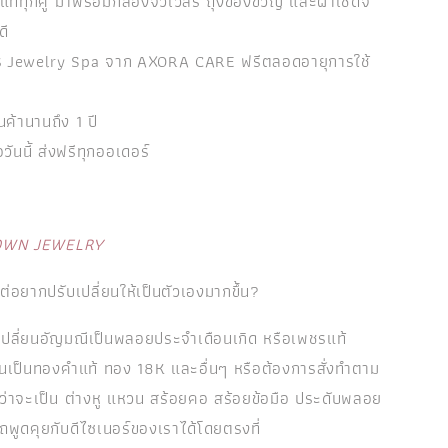
ท้ทุกคู่ มาพร้อมกล่องจิวเวลรี ถุงของขวัญ และผ้าเช็ดจิ
ดี
การ Jewelry Spa จาก AXORA CARE ฟรีตลอดอายุการใช้
นค้านานถึง 1 ปี
้อวันนี้ ส่งฟรีทุกออเดอร์
OWN JEWELRY
 แต่อยากปรับเปลี่ยนให้เป็นตัวเองมากขึ้น?
ปลี่ยนอัญมณีเป็นพลอยประจำเดือนเกิด หรือเพชรแท้
รือนเป็นทองคำแท้ ทอง 18K และอื่นๆ หรือต้องการสั่งทำตาม
่ว่าจะเป็น ต่างหู แหวน สร้อยคอ สร้อยข้อมือ ประดับพลอย
ถพูดคุยกับดีไซเนอร์ของเราได้โดยตรงที่