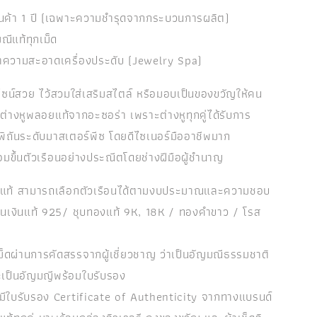
ินค้า 1 ปี (เฉพาะความชำรุดจากกระบวนการผลิต)
ณีแท้ทุกเม็ด
ำความสะอาดเครื่องประดับ (Jewelry Spa)
ไซน์สวย ไว้สวมใส่เสริมสไตล์ หรือมอบเป็นของขวัญให้คน
กต่างหูพลอยแท้จากอะซอร่า เพราะต่างหูทุกคู่ได้รับการ
พิถันระดับมาสเตอร์พีซ โดยดีไซเนอร์มืออาชีพมาก
มขึ้นตัวเรือนอย่างประณีตโดยช่างฝีมือผู้ชำนาญ
ยแท้ สามารถเลือกตัวเรือนได้ตามงบประมาณและความชอบ
รือนเงินแท้ 925/ ชุบทองแท้ 9K, 18K / ทองคำขาว / โรส
ม็ดผ่านการคัดสรรจากผู้เชี่ยวชาญ ว่าเป็นอัญมณีธรรมชาติ
ะเป็นอัญมญีพร้อมใบรับรอง
ิ้นมีใบรับรอง Certificate of Authenticity จากทางแบรนด์