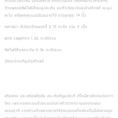
รักขึ้นด้วยดีไซน์ silhouette ของตัวผีเสื้อ เล่นคอนทราสต์เล็กๆ
ด้วยพลอยซัฟไฟร์สีชมพูและส้ม บนตัวเรือนเงินชุบโรสโกลด์ ละมุน
ละไม สร้อยคอแบบปรับขนาดได้ ยาวสูงสุด 19 นิ้ว
หยกพม่า สีเขียวจักรพรรดิ์ 2.15 กะรัต รวม 3 เม็ด
pink sapphire 1.26 กะรัตรวม
ซัฟไฟร์ส้มซองเจีย 0.36 กะรัตรวม
เรือนเงินแท้ชุบโรสโกลด์
สร้อยคอ และสร้อยข้อมือ ประดับอัญมณีแท้ ดีไซน์สวยโดดเด่นกว่า
ใคร เพราะออกแบบด้วยแรงบันดาลใจจากความงดงามของ
ธรรมชาติ แตกต่างด้วยลวดลายวิจิตรบรรจงที่แสดงถึงฝีมือช่างสุด
ประณีต นอกจากนี้ยังอุ่นใจกว่าเมื่อเลือกสร้อยคอ และสร้อยข้อมือ