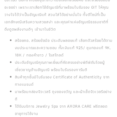
อะซอร่า เพราะเราเลือกใช้อัญมณีที่มาพร้อมใบรับรอง GIT ให้คุณ
วางใจได้ว่าเป็นอัญมณีแท้ สวมใส่ได้อย่างมั่นใจ ทั้งดีไซน์ที่เป็น
เอกลักษณ์เสริมความสวยสง่า และคุณค่าแห่งอัญมณีธรรมชาติที่
ดึงดูดพลังงานดีๆ เข้ามาในชีวิต
สร้อยคอ, สร้อยข้อมือ ประดับพลอยแท้ เลือกตัวสร้อยได้ตาม
งบประมาณและความชอบ ทั้งเงินแท้ 925/ ชุบทองแท้ 9K,
18K / ทองคำขาว / โรสโกลด์
ประดับอัญมณีคุณภาพเยี่ยมที่คัดสรรอย่างพิถีพิถันโดยผู้
เชี่ยวชาญด้านอัญมณี พร้อมใบรับรองการันตี
สินค้าทุกชิ้นมีใบรับรอง Certificate of Authenticity จาก
ทางแบรนด์
มาพร้อมกล่องจิวเวลรี ถุงของขวัญ และผ้าเช็ดจิวเวลรีอย่าง
ดี
ได้รับบริการ Jewelry Spa จาก AXORA CARE ฟรีตลอด
อายุการใช้งาน