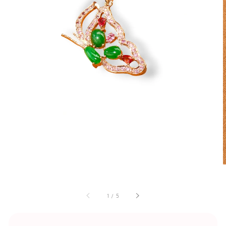
1
/
5