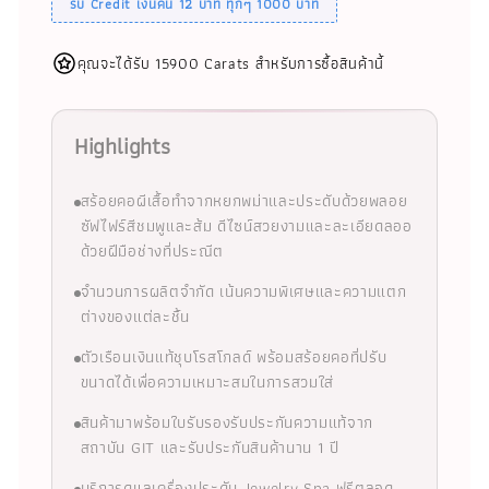
รับ Credit เงินคืน 12 บาท ทุกๆ 1000 บาท
คุณจะได้รับ 15900 Carats สำหรับการซื้อสินค้านี้
Highlights
สร้อยคอผีเสื้อทำจากหยกพม่าและประดับด้วยพลอย
ซัฟไฟร์สีชมพูและส้ม ดีไซน์สวยงามและละเอียดลออ
ด้วยฝีมือช่างที่ประณีต
จำนวนการผลิตจำกัด เน้นความพิเศษและความแตก
ต่างของแต่ละชิ้น
ตัวเรือนเงินแท้ชุบโรสโกลด์ พร้อมสร้อยคอที่ปรับ
ขนาดได้เพื่อความเหมาะสมในการสวมใส่
สินค้ามาพร้อมใบรับรองรับประกันความแท้จาก
สถาบัน GIT และรับประกันสินค้านาน 1 ปี
บริการดูแลเครื่องประดับ Jewelry Spa ฟรีตลอด