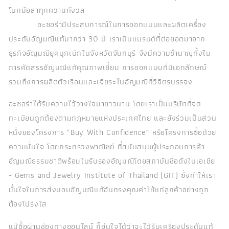
โบกมือลาทุกความกังวล
อะซอร่ามีประสบการณ์ในการออกแบบและผลิตเครื่อง
ประดับอัญมณีแท้มากว่า 30 ปี เราเป็นแบรนด์ที่ต่อยอดมาจาก
ธุรกิจอัญมณียุคบุกเบิกในจังหวัดจันทบุรี จึงมีความชำนาญทั้งใน
การคัดสรรอัญมณีแท้คุณภาพเยี่ยม การออกแบบที่มีเอกลักษณ์
รวมถึงการผลิตตัวเรือนและเจียระไนอัญมณีที่วิจิตรบรรจง
อะซอร่าได้รับความไว้วางใจมายาวนาน โดยเราเป็นบริษัทที่จด
ทะเบียนถูกต้องตามกฎหมายแห่งประเทศไทย และยังร่วมเป็นส่วน
หนึ่งของโครงการ “Buy With Confidence” หรือโครงการซื้อด้วย
ความมั่นใจ โดยกระทรวงพาณิชย์ ที่สนับสนุนผู้ประกอบการค้า
อัญมณีธรรมชาติพร้อมใบรับรองอัญมณีโดยสถาบันชื่อดังในเอเชีย
- Gems and Jewelry Institute of Thailand (GIT) ซึ่งทำให้เรา
มั่นใจในการส่งมอบอัญมณีแท้อันทรงคุณค่าให้แก่ลูกค้าอย่างถูก
ต้องโปร่งใส
แม้ซื้อผ่านช่องทางออนไลน์ ก็อุ่นใจได้ว่าจะได้รับเครื่องประดับแท้