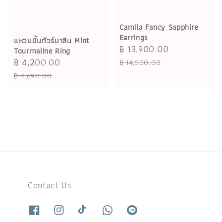
Camila Fancy Sapphire
Earrings
แหวนมิ้นทัวร์มาลีน Mint
Sale
฿ 13,900.00
Regular
Tourmaline Ring
price
price
Sale
฿ 4,200.00
Regular
฿ 14,500.00
price
price
฿ 4,690.00
Contact Us