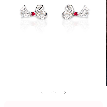
1
/
4