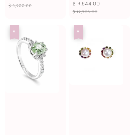
Sale
฿ 9,844.00
Regular
price
price
฿ 5,900.00
price
price
฿ 12,305.00
ลด
ลด