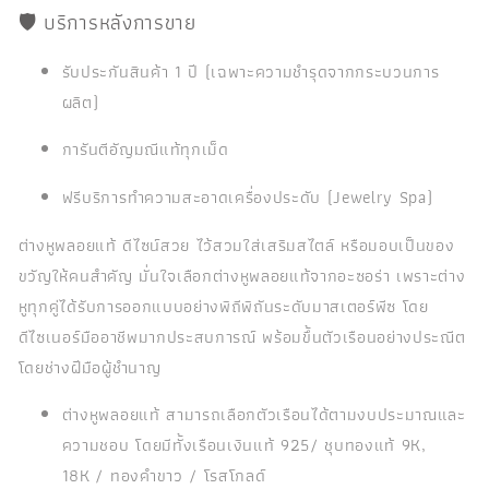
🛡️ บริการหลังการขาย
รับประกันสินค้า 1 ปี (เฉพาะความชำรุดจากกระบวนการ
ผลิต)
การันตีอัญมณีแท้ทุกเม็ด
ฟรีบริการทำความสะอาดเครื่องประดับ (Jewelry Spa)
ต่างหูพลอยแท้ ดีไซน์สวย ไว้สวมใส่เสริมสไตล์ หรือมอบเป็นของ
ขวัญให้คนสำคัญ มั่นใจเลือกต่างหูพลอยแท้จากอะซอร่า เพราะต่าง
หูทุกคู่ได้รับการออกแบบอย่างพิถีพิถันระดับมาสเตอร์พีซ โดย
ดีไซเนอร์มืออาชีพมากประสบการณ์ พร้อมขึ้นตัวเรือนอย่างประณีต
โดยช่างฝีมือผู้ชำนาญ
ต่างหูพลอยแท้ สามารถเลือกตัวเรือนได้ตามงบประมาณและ
ความชอบ โดยมีทั้งเรือนเงินแท้ 925/ ชุบทองแท้ 9K,
18K / ทองคำขาว / โรสโกลด์