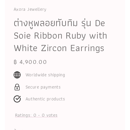
Axora Jewellery
ต่างหูพลอยทับทิม รุ่น De
Soie Ribbon Ruby with
White Zircon Earrings
Regular
฿ 4,900.00
price
Worldwide shipping
Secure payments
Authentic products
Ratings:
0
-
0
votes