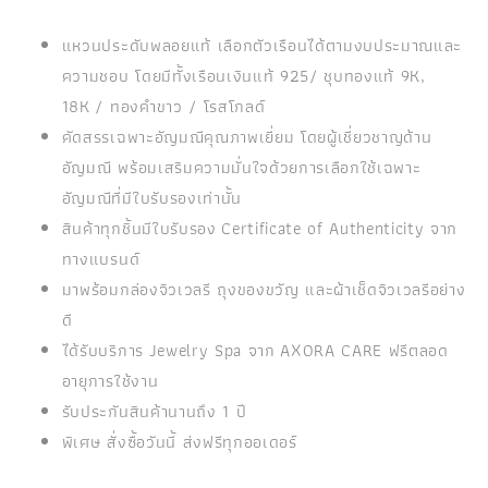
แหวนประดับพลอยแท้ เลือกตัวเรือนได้ตามงบประมาณและ
ความชอบ โดยมีทั้งเรือนเงินแท้ 925/ ชุบทองแท้ 9K,
18K / ทองคำขาว / โรสโกลด์
คัดสรรเฉพาะอัญมณีคุณภาพเยี่ยม โดยผู้เชี่ยวชาญด้าน
อัญมณี พร้อมเสริมความมั่นใจด้วยการเลือกใช้เฉพาะ
อัญมณีที่มีใบรับรองเท่านั้น
สินค้าทุกชิ้นมีใบรับรอง Certificate of Authenticity จาก
ทางแบรนด์
มาพร้อมกล่องจิวเวลรี ถุงของขวัญ และผ้าเช็ดจิวเวลรีอย่าง
ดี
ได้รับบริการ Jewelry Spa จาก AXORA CARE ฟรีตลอด
อายุการใช้งาน
รับประกันสินค้านานถึง 1 ปี
พิเศษ สั่งซื้อวันนี้ ส่งฟรีทุกออเดอร์