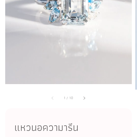
1
/
10
แหวนอความารีน