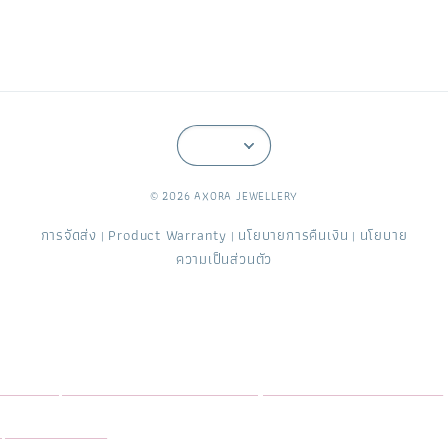
© 2026 AXORA JEWELLERY
การจัดส่ง
Product Warranty
นโยบายการคืนเงิน
นโยบาย
|
|
|
ความเป็นส่วนตัว
Axora Jewellery อะซอร่า จิวเวลรี่ ร้านออกแบบสั่งทำเครื่องประดับพลอย อัญมณี ทับทิม ไพลิน มรกต สปิเนล พลอยจันท์ ดีไซน์เฉพาะ
คุณ โรงงานจิวเวลรี่ ขึ้นตัวเรือน