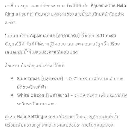
สดชื่น ละมุน และเปล่งประกายอย่างมีมิติ กับ
Aquamarine Halo
Ring
แหวนที่สะท้อนความงดงามของสายน้ำผ่านโทนสีฟ้าใสอย่าง
ลงตัว
โดดเด่นด้วย
Aquamarine (อความารีน)
น้ำหนัก
3.11 กะรัต
อัญมณีสีฟ้าใสที่ให้ความรู้สึกสงบ สบายตา และบริสุทธิ์ เปรียบ
เสมือนผืนน้ำที่เปล่งประกายใต้แสงแดด
ล้อมรอบด้วยอัญมณีเสริม ได้แก่
Blue Topaz (บลูโทพาส)
– 0.71 กะรัต เพิ่มความลึกและ
มิติของโทนสีฟ้า
White Zircon (เพทายขาว)
– 0.09 กะรัต เพิ่มประกายไฟ
ระยิบระยับแบบเพชร
ดีไซน์
Halo Setting
ช่วยขับให้พลอยเม็ดกลางดูโดดเด่นยิ่งขึ้น
พร้อมเพิ่มความหรูหราและความเปล่งประกายในทุกมุมมอง