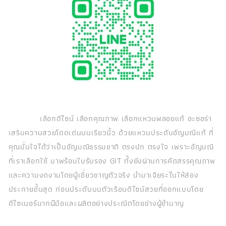
เลือกดีไซน์ เลือกคุณภาพ เลือกแหวนพลอยแท้ อะซอร่า
เสริมความสวยโดดเด่นบนเรียวนิ้ว ด้วยแหวนประดับอัญมณีแท้ ที่
คุณมั่นใจได้ว่าเป็นอัญมณีธรรมชาติ ตรงปก ตรงใจ เพราะอัญมณี
ที่เราเลือกใช้ มาพร้อมใบรับรอง GIT ทั้งยังผ่านการคัดสรรคุณภาพ
และความงดงามโดยผู้เชี่ยวชาญตัวจริง นำมาเจียระไนให้ส่อง
ประกายขั้นสุด ก่อนประดับบนตัวเรือนดีไซน์สวยที่ออกแบบโดย
ดีไซเนอร์มากฝีมือและผลิตอย่างประณีตโดยช่างผู้ชำนาญ