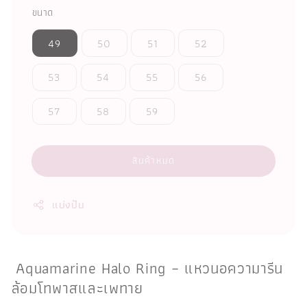
ขนาด
49
50
51
52
53
54
55
56
57
58
59
สินค้าหมด
แบ่งปัน
Aquamarine Halo Ring – แหวนอความารีน
ล้อมโทพาสและเพทาย