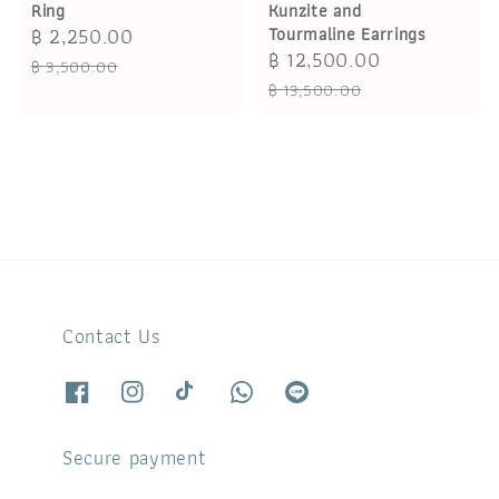
Ring
Kunzite and
Sale
฿ 2,250.00
Regular
Tourmaline Earrings
Sale
฿ 12,500.00
Regular
price
price
฿ 3,500.00
price
price
฿ 13,500.00
Contact Us
Secure payment