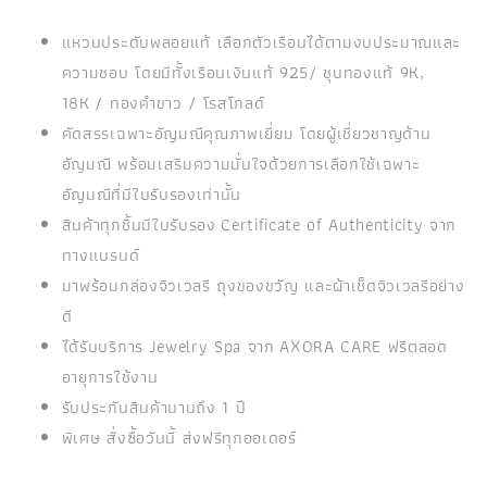
แหวนประดับพลอยแท้ เลือกตัวเรือนได้ตามงบประมาณและ
ความชอบ โดยมีทั้งเรือนเงินแท้ 925/ ชุบทองแท้ 9K,
18K / ทองคำขาว / โรสโกลด์
คัดสรรเฉพาะอัญมณีคุณภาพเยี่ยม โดยผู้เชี่ยวชาญด้าน
อัญมณี พร้อมเสริมความมั่นใจด้วยการเลือกใช้เฉพาะ
อัญมณีที่มีใบรับรองเท่านั้น
สินค้าทุกชิ้นมีใบรับรอง Certificate of Authenticity จาก
ทางแบรนด์
มาพร้อมกล่องจิวเวลรี ถุงของขวัญ และผ้าเช็ดจิวเวลรีอย่าง
ดี
ได้รับบริการ Jewelry Spa จาก AXORA CARE ฟรีตลอด
อายุการใช้งาน
รับประกันสินค้านานถึง 1 ปี
พิเศษ สั่งซื้อวันนี้ ส่งฟรีทุกออเดอร์