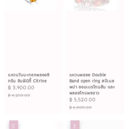
แหวนใบมะกอกพลอยซิ
แหวนพลอย Double
ทรีน อินฟินิตี้ Citrine
Band open ring สปิเนล
Sale
฿ 3,900.00
Regular
พม่า ออมเบรโทนส้ม และ
พลอยโทแพซขาว
price
price
฿ 4,250.00
Sale
฿ 5,520.00
Regular
price
price
฿ 6,900.00
ลด
ลด