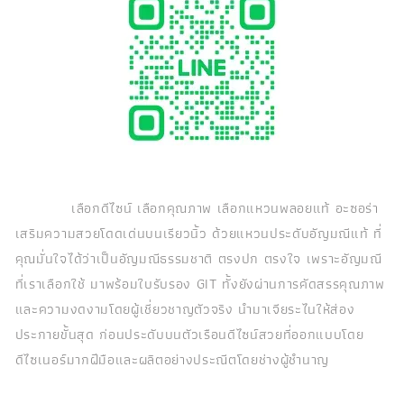
เลือกดีไซน์ เลือกคุณภาพ เลือกแหวนพลอยแท้ อะซอร่า
เสริมความสวยโดดเด่นบนเรียวนิ้ว ด้วยแหวนประดับอัญมณีแท้ ที่
คุณมั่นใจได้ว่าเป็นอัญมณีธรรมชาติ ตรงปก ตรงใจ เพราะอัญมณี
ที่เราเลือกใช้ มาพร้อมใบรับรอง GIT ทั้งยังผ่านการคัดสรรคุณภาพ
และความงดงามโดยผู้เชี่ยวชาญตัวจริง นำมาเจียระไนให้ส่อง
ประกายขั้นสุด ก่อนประดับบนตัวเรือนดีไซน์สวยที่ออกแบบโดย
ดีไซเนอร์มากฝีมือและผลิตอย่างประณีตโดยช่างผู้ชำนาญ