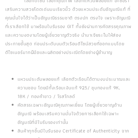
เลือกดีไซน์ เลือกคุณภาพ เลือกแหวนพลอยแท้ อะซอร่า
เสริมความสวยโดดเด่นบนเรียวนิ้ว ด้วยแหวนประดับอัญมณีแท้ ที่
คุณมั่นใจได้ว่าเป็นอัญมณีธรรมชาติ ตรงปก ตรงใจ เพราะอัญมณี
ที่เราเลือกใช้ มาพร้อมใบรับรอง GIT ทั้งยังผ่านการคัดสรรคุณภาพ
และความงดงามโดยผู้เชี่ยวชาญตัวจริง นำมาเจียระไนให้ส่อง
ประกายขั้นสุด ก่อนประดับบนตัวเรือนดีไซน์สวยที่ออกแบบโดย
ดีไซเนอร์มากฝีมือและผลิตอย่างประณีตโดยช่างผู้ชำนาญ
แหวนประดับพลอยแท้ เลือกตัวเรือนได้ตามงบประมาณและ
ความชอบ โดยมีทั้งเรือนเงินแท้ 925/ ชุบทองแท้ 9K,
18K / ทองคำขาว / โรสโกลด์
คัดสรรเฉพาะอัญมณีคุณภาพเยี่ยม โดยผู้เชี่ยวชาญด้าน
อัญมณี พร้อมเสริมความมั่นใจด้วยการเลือกใช้เฉพาะ
อัญมณีที่มีใบรับรองเท่านั้น
สินค้าทุกชิ้นมีใบรับรอง Certificate of Authenticity จาก