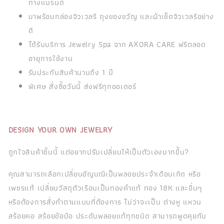
ทางแบรนด์
มาพร้อมกล่องจิวเวลรี ถุงของขวัญ และผ้าเช็ดจิวเวลรีอย่าง
ดี
ได้รับบริการ Jewelry Spa จาก AXORA CARE ฟรีตลอด
อายุการใช้งาน
รับประกันสินค้านานถึง 1 ปี
พิเศษ สั่งซื้อวันนี้ ส่งฟรีทุกออเดอร์
DESIGN YOUR OWN JEWELRY
ถูกใจสินค้าชิ้นนี้ แต่อยากปรับเปลี่ยนให้เป็นตัวเองมากขึ้น?
คุณสามารถเลือกเปลี่ยนอัญมณีเป็นพลอยประจำเดือนเกิด หรือ
เพชรแท้ เปลี่ยนวัสดุตัวเรือนเป็นทองคำแท้ ทอง 18K และอื่นๆ
หรือต้องการสั่งทำตามแบบที่ต้องการ ไม่ว่าจะเป็น ต่างหู แหวน
สร้อยคอ สร้อยข้อมือ ประดับพลอยแท้ทุกชนิด สามารถพูดคุยกับ