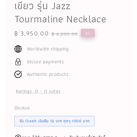
เขียว รุ่น Jazz
Tourmaline Necklace
Sale
฿ 3,950.00
Regular
ลด
฿ 4,200.00
price
price
Worldwide shipping
Secure payments
Authentic products
Ratings:
0
-
0
votes
ข้อเสนอ
รับ Credit เงินคืน 12 บาท ทุกๆ 1000 บาท