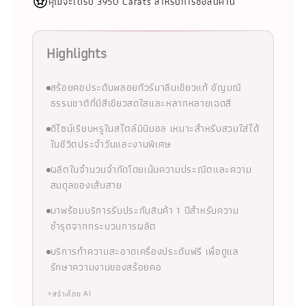
คุณจะได้รับ 3950 Carats สำหรับการซื้อสินค้านี้
Highlights
สร้อยคอประดับพลอยทัวร์มาลีนเขียวแท้ อัญมณี
ธรรมชาติที่มีสีเขียวสดใสและหลากหลายเฉดสี
ดีไซน์เรียบหรูในสไตล์มินิมอล เหมาะสำหรับสวมใส่ได้
ในชีวิตประจำวันและงานพิเศษ
ผลิตในจำนวนจำกัดโดยเน้นความประณีตและความ
สมดุลของเส้นสาย
มาพร้อมบริการรับประกันสินค้า 1 ปีสำหรับความ
ชำรุดจากกระบวนการผลิต
บริการทำความสะอาดเครื่องประดับฟรี เพื่อดูแล
รักษาความงามของสร้อยคอ
✦
สร้างโดย AI