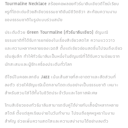
Tourmaline Necklace
สร้อยคอพลอยทัวร์มาลีนเขียวดีไซน์เรียบ
หรูที่โดดเด่นด้วยสีเขียวธรรมชาติอันมีชีวิตชีวา สะท้อนความงาม
ของธรรมชาติในรูปแบบร่วมสมัย
ประดับด้วย
Green Tourmaline (ทัวร์มาลีนเขียว)
อัญมณี
ธรรมชาติที่ได้รับการยกย่องในเรื่องสีเขียวสดใส ความแวววาว
และความหลากหลายของเฉดสี ตั้งแต่เขียวอ่อนสดชื่นไปจนถึงเขียว
เข้มลุ่มลึก ทำให้ทัวร์มาลีนเป็นหนึ่งในอัญมณีที่ได้รับความนิยมจาก
นักสะสมและผู้รักเครื่องประดับทั่วโลก
ดีไซน์ในคอลเลกชัน
Jazz
เน้นเส้นสายที่สะอาดตาและสัดส่วนที่
ลงตัว ช่วยให้อัญมณีเม็ดกลางโดดเด่นอย่างเป็นธรรมชาติ เหมาะ
สำหรับสวมใส่ได้ทั้งในชีวิตประจำวันและโอกาสพิเศษ
โทนสีเขียวของทัวร์มาลีนสามารถจับคู่ได้ง่ายกับเสื้อผ้าหลากหลาย
สไตล์ ตั้งแต่ลุคเรียบง่ายในวันทำงาน ไปจนถึงลุคหรูหราในงาน
สำคัญ ช่วยเพิ่มความสดใสและความสง่างามได้อย่างลงตัว