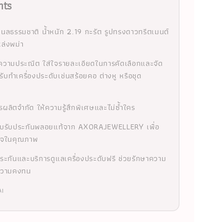
hts
นลธรรมชาติ น้ำหนัก 2.19 กะรัต รูปทรงดาวทรีตเมนต์
ล่งพม่า
ความประณีต ใส่ใจรายละเอียดในการคัดเลือกและจัด
รับทำเครื่องประดับเช่นสร้อยคอ ต่างหู หรือชุด
ผลิตจำกัด ให้ความรู้สึกพิเศษและไม่ซ้ำใคร
ใบรับประกันพลอยแท้จาก AXORAJEWELLERY เพื่อ
นใจในคุณภาพ
ประกันและบริการดูแลเครื่องประดับฟรี ช่วยรักษาความ
ความคงทน
AI