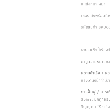
แหล่งที่มา พม่า
เซอร์ ส่งพร้อม
รหัสสินค้า SPU
พลอยเซ็ตนี้เรียงส
มาดูความหมายของ
ความสำเร็จ / ความ
แรงเดินหน้าทำเป
การฟื้นฟู / การเ
Spinel มักถูกอธิ
วิญญาณ “รีชาร์จ