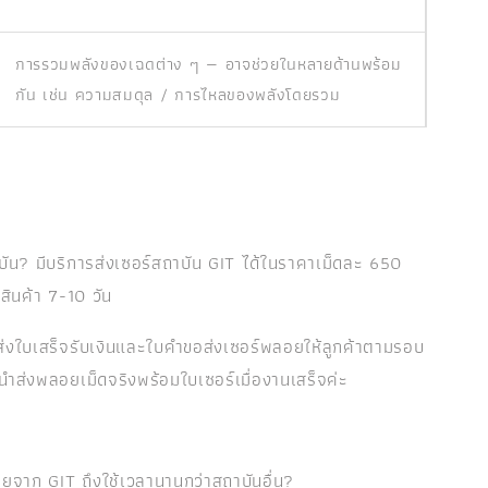
การรวมพลังของเฉดต่าง ๆ — อาจช่วยในหลายด้านพร้อม
กัน เช่น ความสมดุล / การไหลของพลังโดยรวม
บัน? มีบริการส่งเซอร์สถาบัน GIT ได้ในราคาเม็ดละ 650
ินค้า 7-10 วัน
่งใบเสร็จรับเงินและใบคำขอส่งเซอร์พลอยให้ลูกค้าตามรอบ
นำส่งพลอยเม็ดจริงพร้อมใบเซอร์เมื่องานเสร็จค่ะ
ยจาก GIT ถึงใช้เวลานานกว่าสถาบันอื่น?