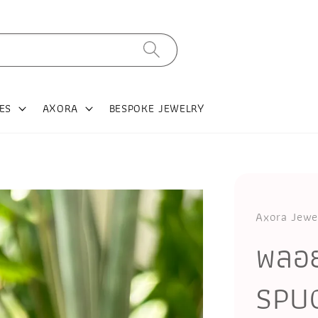
ES
AXORA
BESPOKE JEWELRY
Axora Jewe
พลอย
SPU