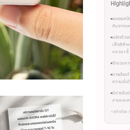
Highlig
พลอยสปิเ
ดิบจากแห
ผลิตด้วย
เซ็ตสีสำห
แหวน+จี้
จำนวนการ
มาพร้อม
ความมั่
มีการรับ
งามและ
✦
สร้างโดย 