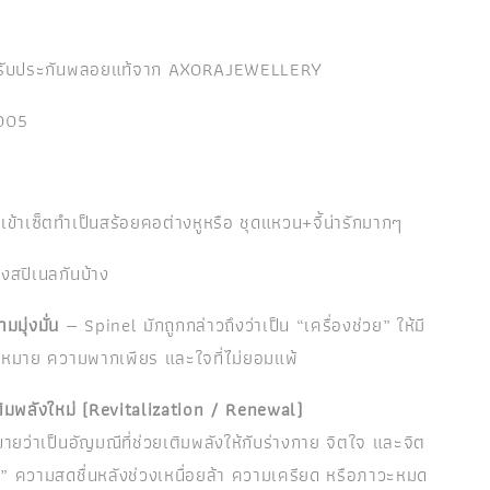
ใบรับประกันพลอยแท้จาก AXORAJEWELLERY
0005
ีเข้าเซ็ตทำเป็นสร้อยคอต่างหูหรือ ชุดแหวน+จี้น่ารักมากๆ
สปิเนลกันบ้าง
มุ่งมั่น
— Spinel มักถูกกล่าวถึงว่าเป็น “เครื่องช่วย” ให้มี
้าหมาย ความพากเพียร และใจที่ไม่ยอมแพ้
ติมพลังใหม่ (Revitalization / Renewal)
บายว่าเป็นอัญมณีที่ช่วยเติมพลังให้กับร่างกาย จิตใจ และจิต
” ความสดชื่นหลังช่วงเหนื่อยล้า ความเครียด หรือภาวะหมด