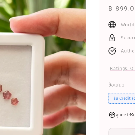
Sale
฿ 899.
price
World
Secur
Authe
Ratings:
0
ข้อเสนอ
รับ Credit 
คุณจะได้รั