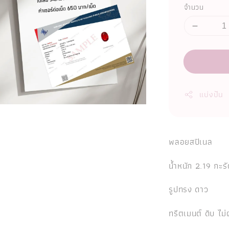
จำนวน
แบ่งปัน
พลอยสปิเนล
น้ำหนัก 2.19 กะร
รูปทรง ดาว
ทรีตเมนต์ ดิบ ไ