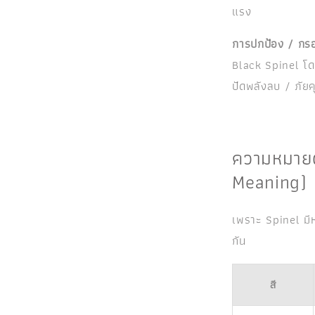
แรง
การปกป้อง / กรอ
Black Spinel โดย
ปัดพลังลบ / ภัยค
ความหมา
Meaning)
เพราะ Spinel มีห
กัน
สี