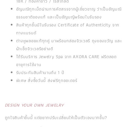
18K / ทองคำขาว / โรสโกลด์
อัญมณีทุกเม็ดผ่านการคัดสรรจากผู้เชี่ยวชาญ ว่าเป็นอัญมณี
ธรรมชาติของแท้ และเป็นอัญมญีพร้อมใบรับรอง
สินค้าทุกชิ้นมีใบรับรอง Certificate of Authenticity จาก
ทางแบรนด์
ต่างหูพลอยแท้ทุกคู่ มาพร้อมกล่องจิวเวลรี ถุงของขวัญ และ
ผ้าเช็ดจิวเวลรีอย่างดี
ได้รับบริการ Jewelry Spa จาก AXORA CARE ฟรีตลอด
อายุการใช้งาน
รับประกันสินค้านานถึง 1 ปี
พิเศษ สั่งซื้อวันนี้ ส่งฟรีทุกออเดอร์
DESIGN YOUR OWN JEWELRY
ถูกใจสินค้าชิ้นนี้ แต่อยากปรับเปลี่ยนให้เป็นตัวเองมากขึ้น?