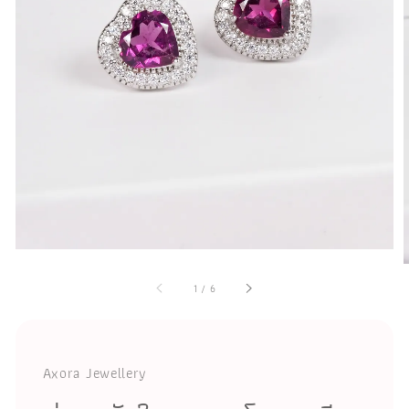
1
/
6
Axora Jewellery