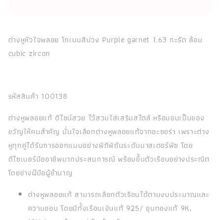
ต่างหูหัวใจพลอย โกเมนสีม่วง Purple garnet 1.63 กะรัต ล้อม
cubic zircon
รหัสสินค้า 100138
ต่างหูพลอยแท้ ดีไซน์สวย ไว้สวมใส่เสริมสไตล์ หรือมอบเป็นของ
ขวัญให้คนสำคัญ มั่นใจเลือกต่างหูพลอยแท้จากอะซอร่า เพราะต่าง
หูทุกคู่ได้รับการออกแบบอย่างพิถีพิถันระดับมาสเตอร์พีซ โดย
ดีไซเนอร์มืออาชีพมากประสบการณ์ พร้อมขึ้นตัวเรือนอย่างประณีต
โดยช่างฝีมือผู้ชำนาญ
ต่างหูพลอยแท้ สามารถเลือกตัวเรือนได้ตามงบประมาณและ
ความชอบ โดยมีทั้งเรือนเงินแท้ 925/ ชุบทองแท้ 9K,