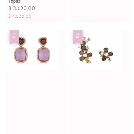
Topaz
Sale
฿ 3,690.00
Regular
price
price
฿ 4,500.00
ลด
ลด