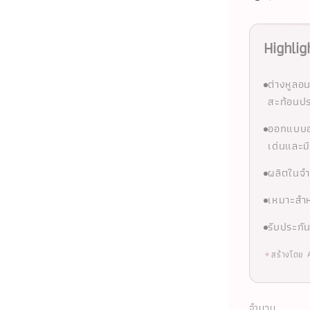
Highlig
ต่างหูลอ
สะท้อนปร
ออกแบบอย
เด่นและมี
ผลิตในจำ
เหมาะสำห
รับประกั
✦
สร้างโดย 
จำนวน