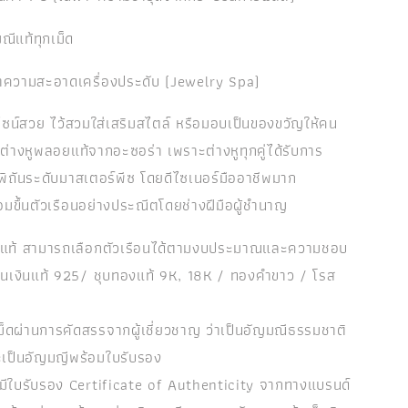
ณีแท้ทุกเม็ด
ำความสะอาดเครื่องประดับ (Jewelry Spa)
ไซน์สวย ไว้สวมใส่เสริมสไตล์ หรือมอบเป็นของขวัญให้คน
กต่างหูพลอยแท้จากอะซอร่า เพราะต่างหูทุกคู่ได้รับการ
พิถันระดับมาสเตอร์พีซ โดยดีไซเนอร์มืออาชีพมาก
มขึ้นตัวเรือนอย่างประณีตโดยช่างฝีมือผู้ชำนาญ
ยแท้ สามารถเลือกตัวเรือนได้ตามงบประมาณและความชอบ
รือนเงินแท้ 925/ ชุบทองแท้ 9K, 18K / ทองคำขาว / โรส
ม็ดผ่านการคัดสรรจากผู้เชี่ยวชาญ ว่าเป็นอัญมณีธรรมชาติ
ะเป็นอัญมญีพร้อมใบรับรอง
ิ้นมีใบรับรอง Certificate of Authenticity จากทางแบรนด์