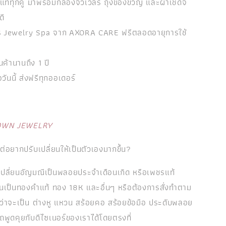
ท้ทุกคู่ มาพร้อมกล่องจิวเวลรี ถุงของขวัญ และผ้าเช็ดจิ
ดี
การ Jewelry Spa จาก AXORA CARE ฟรีตลอดอายุการใช้
นค้านานถึง 1 ปี
้อวันนี้ ส่งฟรีทุกออเดอร์
OWN JEWELRY
 แต่อยากปรับเปลี่ยนให้เป็นตัวเองมากขึ้น?
ปลี่ยนอัญมณีเป็นพลอยประจำเดือนเกิด หรือเพชรแท้
รือนเป็นทองคำแท้ ทอง 18K และอื่นๆ หรือต้องการสั่งทำตาม
่ว่าจะเป็น ต่างหู แหวน สร้อยคอ สร้อยข้อมือ ประดับพลอย
ถพูดคุยกับดีไซเนอร์ของเราได้โดยตรงที่