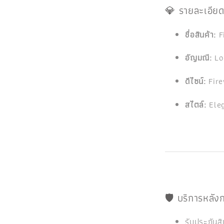
💎 รายละเอียด
ชื่อสินค้า:
F
อัญมณี:
Lo
ดีไซน์:
Fire
สไตล์:
Eleg
🛡️ บริการหลั
รับประกันส