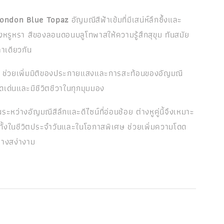
ondon Blue Topaz
อัญมณีสีฟ้าเข้มที่มีเสน่ห์ลึกซึ้งและ
หรูหรา สีของลอนดอนบลูโทพาสให้ความรู้สึกสุขุม ทันสมัย
าเดียวกัน
ช่วยเพิ่มมิติของประกายแสงและการสะท้อนของอัญมณี
ูโดดเด่นและมีชีวิตชีวาในทุกมุมมอง
หว่างอัญมณีสีลึกและดีไซน์ที่อ่อนช้อย ต่างหูคู่นี้จึงเหมาะ
ทั้งในชีวิตประจำวันและในโอกาสพิเศษ ช่วยเพิ่มความโดด
ย่างสง่างาม