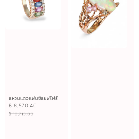
แหวนแถวแฟนซีแซฟไฟร์
Sale
฿ 8,570.40
Regular
price
price
฿ 10,713.00