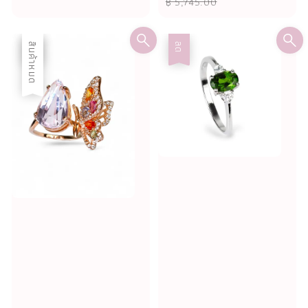
price
price
฿ 5,745.00
ลด
สินค้าหมด
ลด