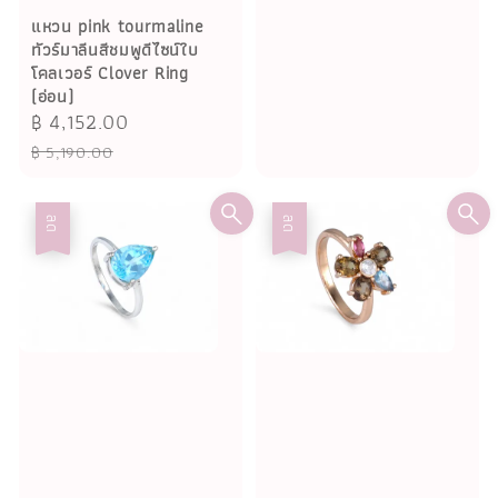
แหวน pink tourmaline
ทัวร์มาลีนสีชมพูดีไซน์ใบ
โคลเวอร์ Clover Ring
(อ่อน)
Sale
฿ 4,152.00
Regular
price
price
฿ 5,190.00
ลด
ลด