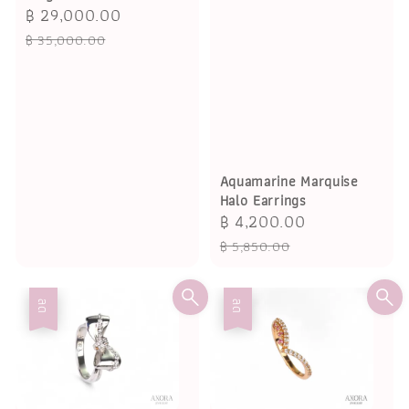
Sale
฿ 29,000.00
Regular
price
price
฿ 35,000.00
Aquamarine Marquise
Halo Earrings
Sale
฿ 4,200.00
Regular
price
price
฿ 5,850.00
ลด
ลด