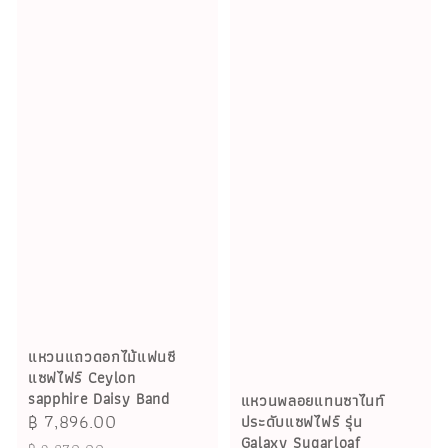
แหวนแถวดอกไม้แฟนซี
แซฟไฟร์ Ceylon
sapphire Daisy Band
แหวนพลอยแทนซาไนท์
Sale
฿ 7,896.00
Regular
ประดับแซฟไฟร์ รุ่น
Galaxy Sugarloaf
price
price