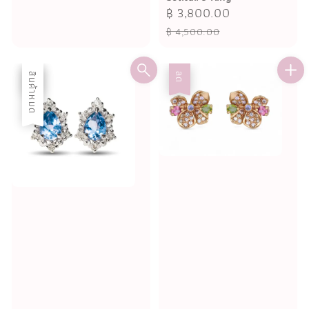
Sale
฿ 3,800.00
Regular
price
price
฿ 4,500.00
ลด
สินค้าหมด
ลด