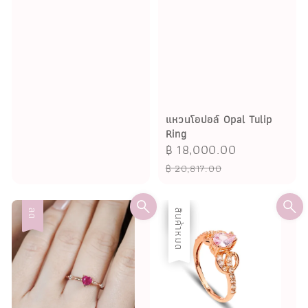
แหวนโอปอล์ Opal Tulip
Ring
Sale
฿ 18,000.00
Regular
price
price
฿ 20,817.00
ลด
ลด
สินค้าหมด