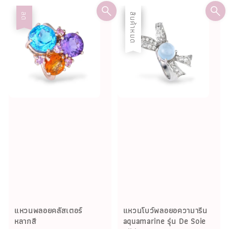
ลด
ลด
สินค้าหมด
แหวนพลอยคลัสเตอร์
แหวนโบว์พลอยอความารีน
หลากสี
aquamarine รุ่น De Soie