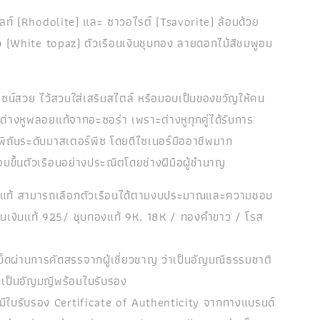
ลท์ (Rhodolite) และ ซาวอไรต์ (Tsavorite) ล้อมด้วย
(White topaz) ตัวเรือนเงินชุบทอง ลายดอกไม้สีชมพูอม
ไซน์สวย ไว้สวมใส่เสริมสไตล์ หรือมอบเป็นของขวัญให้คน
กต่างหูพลอยแท้จากอะซอร่า เพราะต่างหูทุกคู่ได้รับการ
พิถันระดับมาสเตอร์พีซ โดยดีไซเนอร์มืออาชีพมาก
มขึ้นตัวเรือนอย่างประณีตโดยช่างฝีมือผู้ชำนาญ
ยแท้ สามารถเลือกตัวเรือนได้ตามงบประมาณและความชอบ
รือนเงินแท้ 925/ ชุบทองแท้ 9K, 18K / ทองคำขาว / โรส
ม็ดผ่านการคัดสรรจากผู้เชี่ยวชาญ ว่าเป็นอัญมณีธรรมชาติ
ะเป็นอัญมญีพร้อมใบรับรอง
ิ้นมีใบรับรอง Certificate of Authenticity จากทางแบรนด์