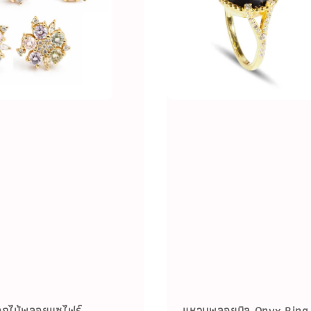
ดอกไม้พลอยแซไฟร์
แหวนพลอยนิล Onyx Ring