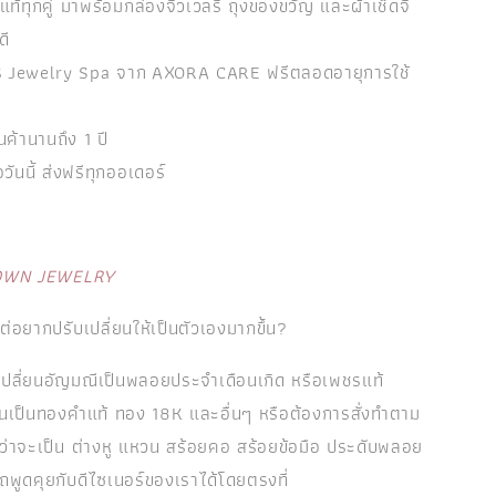
ท้ทุกคู่ มาพร้อมกล่องจิวเวลรี ถุงของขวัญ และผ้าเช็ดจิ
ดี
การ Jewelry Spa จาก AXORA CARE ฟรีตลอดอายุการใช้
นค้านานถึง 1 ปี
้อวันนี้ ส่งฟรีทุกออเดอร์
OWN JEWELRY
 แต่อยากปรับเปลี่ยนให้เป็นตัวเองมากขึ้น?
ปลี่ยนอัญมณีเป็นพลอยประจำเดือนเกิด หรือเพชรแท้
รือนเป็นทองคำแท้ ทอง 18K และอื่นๆ หรือต้องการสั่งทำตาม
่ว่าจะเป็น ต่างหู แหวน สร้อยคอ สร้อยข้อมือ ประดับพลอย
ถพูดคุยกับดีไซเนอร์ของเราได้โดยตรงที่