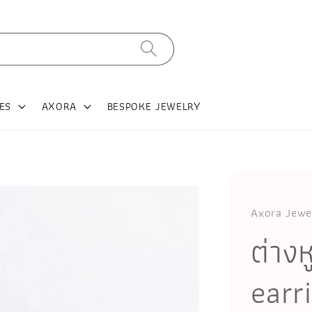
ES
AXORA
BESPOKE JEWELRY
Axora Jewe
ต่าง
earr