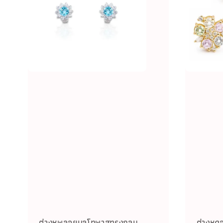
ต่างหูพลอยบลูโทพาสทรงกลม
ต่างหู