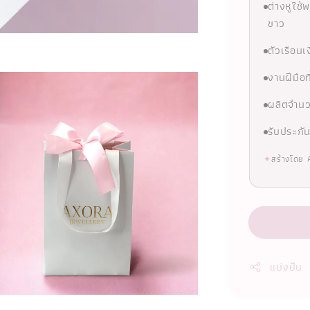
ต่างหูใช
ขาว
ตัวเรือน
งานฝีมือ
ผลิตจำนว
รับประกัน
✦
สร้างโดย 
แบ่งปัน