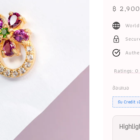
Sale
฿ 2,90
price
World
Secur
Authe
Ratings:
0
ข้อเสนอ
รับ Credit 
Highlig