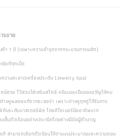
งการขาย
ินค้า 1 ปี (เฉพาะความชำรุดจากกระบวนการผลิต)
ณีแท้ทุกเม็ด
ำความสะอาดเครื่องประดับ (Jewelry Spa)
ไซน์สวย ไว้สวมใส่เสริมสไตล์ หรือมอบเป็นของขวัญให้คน
กต่างหูพลอยแท้จากอะซอร่า เพราะต่างหูทุกคู่ได้รับการ
พิถันระดับมาสเตอร์พีซ โดยดีไซเนอร์มืออาชีพมาก
มขึ้นตัวเรือนอย่างประณีตโดยช่างฝีมือผู้ชำนาญ
ยแท้ สามารถเลือกตัวเรือนได้ตามงบประมาณและความชอบ