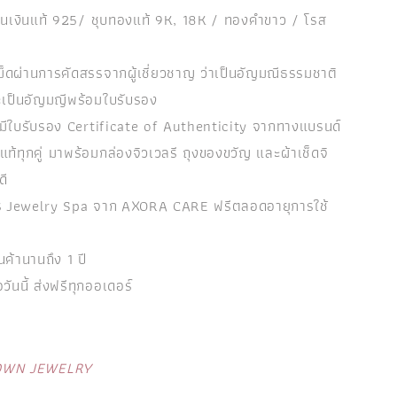
รือนเงินแท้ 925/ ชุบทองแท้ 9K, 18K / ทองคำขาว / โรส
ม็ดผ่านการคัดสรรจากผู้เชี่ยวชาญ ว่าเป็นอัญมณีธรรมชาติ
ะเป็นอัญมญีพร้อมใบรับรอง
ิ้นมีใบรับรอง Certificate of Authenticity จากทางแบรนด์
ท้ทุกคู่ มาพร้อมกล่องจิวเวลรี ถุงของขวัญ และผ้าเช็ดจิ
ดี
การ Jewelry Spa จาก AXORA CARE ฟรีตลอดอายุการใช้
นค้านานถึง 1 ปี
้อวันนี้ ส่งฟรีทุกออเดอร์
OWN JEWELRY