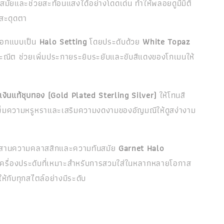
ทันสมัยและช่วยสะท้อนแสงได้อย่างโดดเด่น ทำให้พลอยดูมีมิติ
สะดุดตา
ออกแบบเป็น
Halo Setting
โดยประดับด้วย
White Topaz
ประณีต ช่วยเพิ่มประกายระยิบระยับและขับสีแดงของโกเมนให้
เงินแท้ชุบทอง (Gold Plated Sterling Silver)
ให้โทนสี
ยเพิ่มความหรูหราและเสริมความงดงามของอัญมณีให้ดูสง่างาม
สมผสานความคลาสสิกและความทันสมัย
Garnet Halo
เครื่องประดับที่เหมาะสำหรับการสวมใส่ในหลากหลายโอกาส
ห้กับทุกสไตล์อย่างมีระดับ