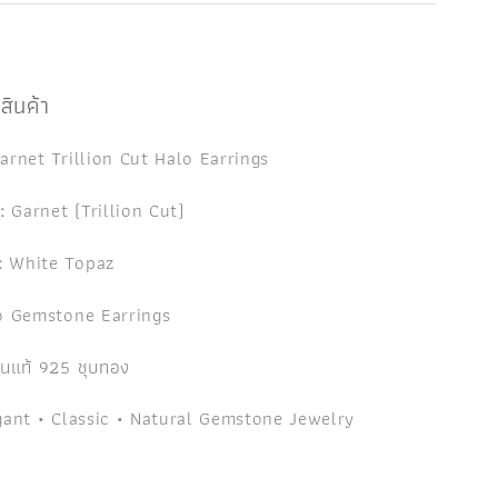
สินค้า
rnet Trillion Cut Halo Earrings
:
Garnet (Trillion Cut)
:
White Topaz
 Gemstone Earrings
ินแท้ 925 ชุบทอง
ant • Classic • Natural Gemstone Jewelry