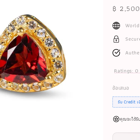
Sale
฿ 2,50
price
World
Secur
Authe
Ratings:
0
ข้อเสนอ
รับ Credit 
คุณจะได้รั