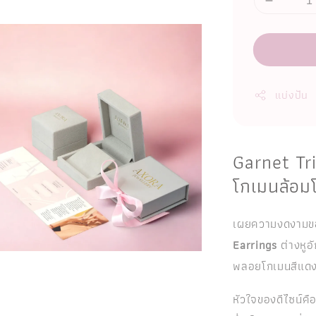
แบ่งปัน
Garnet Tri
โกเมนล้อม
เผยความงดงามขอ
Earrings
ต่างหูอั
พลอยโกเมนสีแดงเ
หัวใจของดีไซน์คื