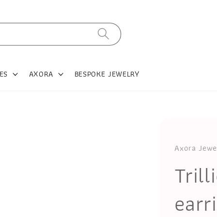
ES
AXORA
BESPOKE JEWELRY
Axora Jewe
Tril
earr