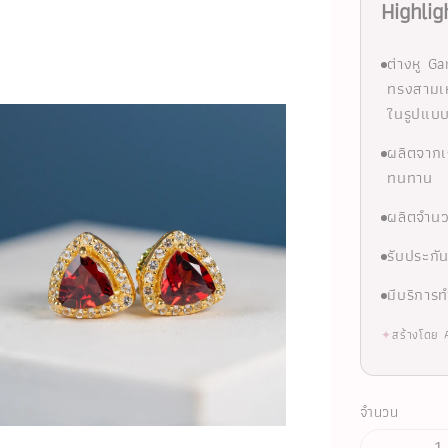
Highlig
ต่างหู G
ทรงสามเห
ในรูปแบ
ผลิตจากเ
ทนทาน
ผลิตจำนว
รับประกั
มีบริการ
✦
สร้างโดย 
จำนวน