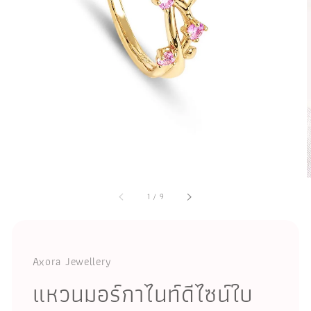
1
/
9
Axora Jewellery
แหวนมอร์กาไนท์ดีไซน์ใบ