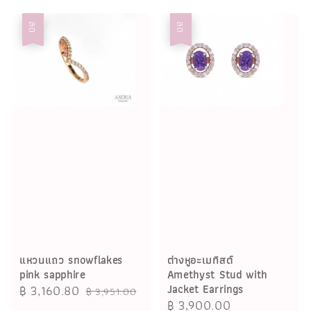
ลด
ลด
แหวนแถว snowflakes
ต่างหูอะเมทิสต์
pink sapphire
Amethyst Stud with
Sale
฿ 3,160.80
Regular
Jacket Earrings
฿ 3,951.00
Sale
฿ 3,900.00
Regular
price
price