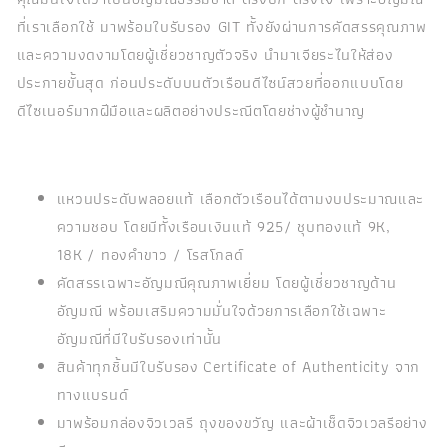
ที่เราเลือกใช้ มาพร้อมใบรับรอง GIT ทั้งยังผ่านการคัดสรรคุณภาพ
และความงดงามโดยผู้เชี่ยวชาญตัวจริง นำมาเจียระไนให้ส่อง
ประกายขั้นสุด ก่อนประดับบนตัวเรือนดีไซน์สวยที่ออกแบบโดย
ดีไซเนอร์มากฝีมือและผลิตอย่างประณีตโดยช่างผู้ชำนาญ
แหวนประดับพลอยแท้ เลือกตัวเรือนได้ตามงบประมาณและ
ความชอบ โดยมีทั้งเรือนเงินแท้ 925/ ชุบทองแท้ 9K,
18K / ทองคำขาว / โรสโกลด์
คัดสรรเฉพาะอัญมณีคุณภาพเยี่ยม โดยผู้เชี่ยวชาญด้าน
อัญมณี พร้อมเสริมความมั่นใจด้วยการเลือกใช้เฉพาะ
อัญมณีที่มีใบรับรองเท่านั้น
สินค้าทุกชิ้นมีใบรับรอง Certificate of Authenticity จาก
ทางแบรนด์
มาพร้อมกล่องจิวเวลรี ถุงของขวัญ และผ้าเช็ดจิวเวลรีอย่าง