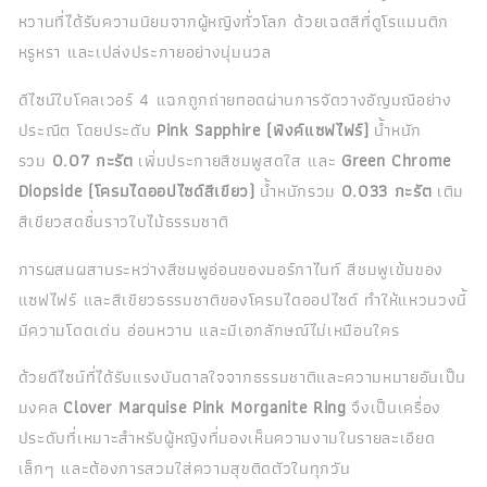
หวานที่ได้รับความนิยมจากผู้หญิงทั่วโลก ด้วยเฉดสีที่ดูโรแมนติก
หรูหรา และเปล่งประกายอย่างนุ่มนวล
ดีไซน์ใบโคลเวอร์ 4 แฉกถูกถ่ายทอดผ่านการจัดวางอัญมณีอย่าง
ประณีต โดยประดับ
Pink Sapphire (พิงค์แซฟไฟร์)
น้ำหนัก
รวม
0.07 กะรัต
เพิ่มประกายสีชมพูสดใส และ
Green Chrome
Diopside (โครมไดออปไซด์สีเขียว)
น้ำหนักรวม
0.033 กะรัต
เติม
สีเขียวสดชื่นราวใบไม้ธรรมชาติ
การผสมผสานระหว่างสีชมพูอ่อนของมอร์กาไนท์ สีชมพูเข้มของ
แซฟไฟร์ และสีเขียวธรรมชาติของโครมไดออปไซด์ ทำให้แหวนวงนี้
มีความโดดเด่น อ่อนหวาน และมีเอกลักษณ์ไม่เหมือนใคร
ด้วยดีไซน์ที่ได้รับแรงบันดาลใจจากธรรมชาติและความหมายอันเป็น
มงคล
Clover Marquise Pink Morganite Ring
จึงเป็นเครื่อง
ประดับที่เหมาะสำหรับผู้หญิงที่มองเห็นความงามในรายละเอียด
เล็กๆ และต้องการสวมใส่ความสุขติดตัวในทุกวัน