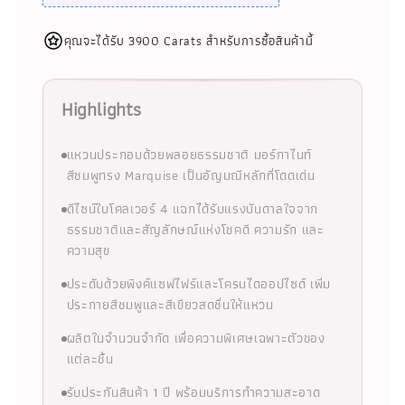
คุณจะได้รับ 3900 Carats สำหรับการซื้อสินค้านี้
Highlights
แหวนประกอบด้วยพลอยธรรมชาติ มอร์กาไนท์
สีชมพูทรง Marquise เป็นอัญมณีหลักที่โดดเด่น
ดีไซน์ใบโคลเวอร์ 4 แฉกได้รับแรงบันดาลใจจาก
ธรรมชาติและสัญลักษณ์แห่งโชคดี ความรัก และ
ความสุข
ประดับด้วยพิงค์แซฟไฟร์และโครมไดออปไซด์ เพิ่ม
ประกายสีชมพูและสีเขียวสดชื่นให้แหวน
ผลิตในจำนวนจำกัด เพื่อความพิเศษเฉพาะตัวของ
แต่ละชิ้น
รับประกันสินค้า 1 ปี พร้อมบริการทำความสะอาด