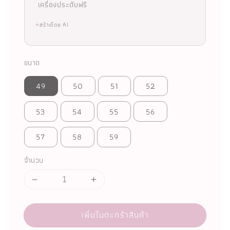
เครื่องประดับฟรี
✦
สร้างโดย AI
ขนาด
49
50
51
52
53
54
55
56
57
58
59
จำนวน
เพิ่มในตะกร้าสินค้า