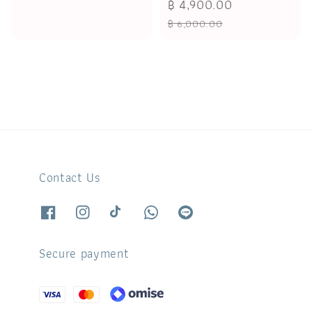
Sale
฿ 4,900.00
Regular
price
price
price
฿ 6,000.00
Contact Us
Secure payment