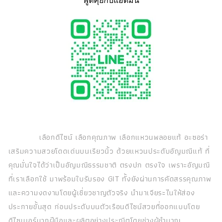
เลือกดีไซน์ เลือกคุณภาพ เลือกแหวนพลอยแท้ อะซอร่า
เสริมความสวยโดดเด่นบนเรียวนิ้ว ด้วยแหวนประดับอัญมณีแท้ ที่
คุณมั่นใจได้ว่าเป็นอัญมณีธรรมชาติ ตรงปก ตรงใจ เพราะอัญมณี
ที่เราเลือกใช้ มาพร้อมใบรับรอง GIT ทั้งยังผ่านการคัดสรรคุณภาพ
และความงดงามโดยผู้เชี่ยวชาญตัวจริง นำมาเจียระไนให้ส่อง
ประกายขั้นสุด ก่อนประดับบนตัวเรือนดีไซน์สวยที่ออกแบบโดย
ดีไซเนอร์มากฝีมือและผลิตอย่างประณีตโดยช่างผู้ชำนาญ