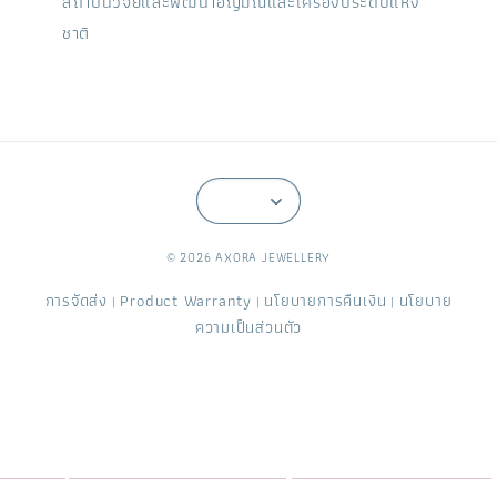
สถาบันวิจัยและพัฒนาอัญมณีและเครื่องประดับแห่ง
ชาติ
© 2026 AXORA JEWELLERY
การจัดส่ง
Product Warranty
นโยบายการคืนเงิน
นโยบาย
|
|
|
ความเป็นส่วนตัว
Axora Jewellery อะซอร่า จิวเวลรี่ ร้านออกแบบสั่งทำเครื่องประดับพลอย อัญมณี ทับทิม ไพลิน มรกต สปิเนล พลอยจันท์ ดีไซน์เฉพาะ