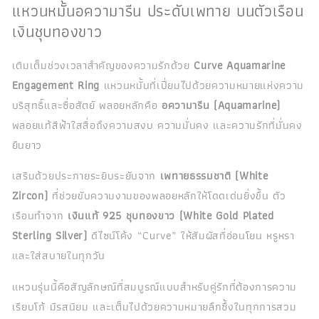
แหวนหมั้นอความารีน ประดับเพทาย บนตัวเรือน
เงินชุบทองขาว
เติมเต็มช่วงเวลาสำคัญของความรักด้วย
Curve Aquamarine
Engagement Ring
แหวนหมั้นที่เปี่ยมไปด้วยความหมายแห่งความ
บริสุทธิ์และซื่อสัตย์ พลอยหลักคือ
อความารีน (Aquamarine)
พลอยแท้สีฟ้าใสสื่อถึงความสงบ ความมั่นคง และความรักที่มั่นคง
ยืนยาว
เสริมด้วยประกายระยิบระยับจาก
เพทายธรรมชาติ (White
Zircon)
ที่ช่วยขับความงามของพลอยหลักให้โดดเด่นยิ่งขึ้น ตัว
เรือนทำจาก
เงินแท้ 925 ชุบทองขาว (White Gold Plated
Sterling Silver)
ดีไซน์โค้ง “Curve” ให้สัมผัสที่อ่อนโยน หรูหรา
และใส่สบายในทุกวัน
แหวนรุ่นนี้คือสัญลักษณ์ที่สมบูรณ์แบบสำหรับคู่รักที่ต้องการความ
เรียบโก้ มีรสนิยม และเต็มไปด้วยความหมายลึกซึ้งในทุกการสวม