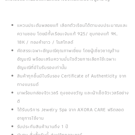
แหวนประดับพลอยแท้ เลือกตัวเรือนได้ตามงบประมาณและ
ความชอบ โดยมีทั้งเรือนเงินแท้ 925/ ชุบทองแท้ 9K,
18K / ทองคำขาว / โรสโกลด์
คัดสรรเฉพาะอัญมณีคุณภาพเยี่ยม โดยผู้เชี่ยวชาญด้าน
อัญมณี พร้อมเสริมความมั่นใจด้วยการเลือกใช้เฉพาะ
อัญมณีที่มีใบรับรองเท่านั้น
สินค้าทุกชิ้นมีใบรับรอง Certificate of Authenticity จาก
ทางแบรนด์
มาพร้อมกล่องจิวเวลรี ถุงของขวัญ และผ้าเช็ดจิวเวลรีอย่าง
ดี
ได้รับบริการ Jewelry Spa จาก AXORA CARE ฟรีตลอด
อายุการใช้งาน
รับประกันสินค้านานถึง 1 ปี
พิเศษ สั่งซื้อวันนี้ ส่งฟรีทุกออเดอร์