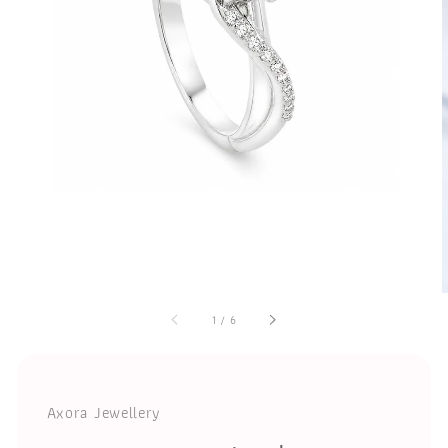
1
/
6
Axora Jewellery