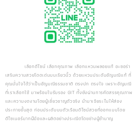
เลือกดีไซน์ เลือกคุณภาพ เลือกแหวนพลอยแท้ อะซอร่า
เสริมความสวยโดดเด่นบนเรียวนิ้ว ด้วยแหวนประดับอัญมณีแท้ ที่
คุณมั่นใจได้ว่าเป็นอัญมณีธรรมชาติ ตรงปก ตรงใจ เพราะอัญมณี
ที่เราเลือกใช้ มาพร้อมใบรับรอง GIT ทั้งยังผ่านการคัดสรรคุณภาพ
และความงดงามโดยผู้เชี่ยวชาญตัวจริง นำมาเจียระไนให้ส่อง
ประกายขั้นสุด ก่อนประดับบนตัวเรือนดีไซน์สวยที่ออกแบบโดย
ดีไซเนอร์มากฝีมือและผลิตอย่างประณีตโดยช่างผู้ชำนาญ