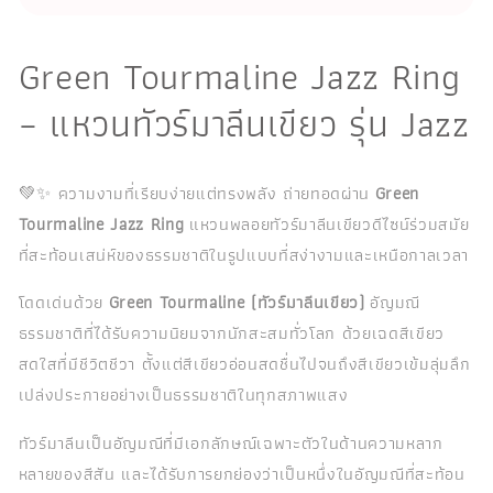
Green Tourmaline Jazz Ring
– แหวนทัวร์มาลีนเขียว รุ่น Jazz
💚✨ ความงามที่เรียบง่ายแต่ทรงพลัง ถ่ายทอดผ่าน
Green
Tourmaline Jazz Ring
แหวนพลอยทัวร์มาลีนเขียวดีไซน์ร่วมสมัย
ที่สะท้อนเสน่ห์ของธรรมชาติในรูปแบบที่สง่างามและเหนือกาลเวลา
โดดเด่นด้วย
Green Tourmaline (ทัวร์มาลีนเขียว)
อัญมณี
ธรรมชาติที่ได้รับความนิยมจากนักสะสมทั่วโลก ด้วยเฉดสีเขียว
สดใสที่มีชีวิตชีวา ตั้งแต่สีเขียวอ่อนสดชื่นไปจนถึงสีเขียวเข้มลุ่มลึก
เปล่งประกายอย่างเป็นธรรมชาติในทุกสภาพแสง
ทัวร์มาลีนเป็นอัญมณีที่มีเอกลักษณ์เฉพาะตัวในด้านความหลาก
หลายของสีสัน และได้รับการยกย่องว่าเป็นหนึ่งในอัญมณีที่สะท้อน