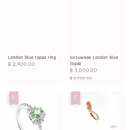
London blue topaz ring
แหวนพลอย London blue
Regular
฿ 2,900.00
topaz
Sale
฿ 3,000.00
Regular
price
price
price
฿ 3,750.00
ลด
ลด