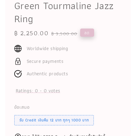
Green Tourmaline Jazz
Ring
Sale
฿ 2,250.00
Regular
ลด
฿ 3,500.00
price
price
Worldwide shipping
Secure payments
Authentic products
Ratings:
0
-
0
votes
ข้อเสนอ
รับ Credit เงินคืน 12 บาท ทุกๆ 1000 บาท