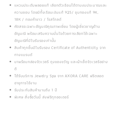
แหวนประดับพลอยแท้ เลือกตัวเรือนได้ตามงบประมาณและ
ความชอบ โดยมีทั้งเรือนเงินแท้ 925/ ชุบทองแท้ 9K,
18K / ทองคำขาว / โรสโกลด์
คัดสรรเฉพาะอัญมณีคุณภาพเยี่ยม โดยผู้เชี่ยวชาญด้าน
อัญมณี พร้อมเสริมความมั่นใจด้วยการเลือกใช้เฉพาะ
อัญมณีที่มีใบรับรองเท่านั้น
สินค้าทุกชิ้นมีใบรับรอง Certificate of Authenticity จาก
ทางแบรนด์
มาพร้อมกล่องจิวเวลรี ถุงของขวัญ และผ้าเช็ดจิวเวลรีอย่าง
ดี
ได้รับบริการ Jewelry Spa จาก AXORA CARE ฟรีตลอด
อายุการใช้งาน
รับประกันสินค้านานถึง 1 ปี
พิเศษ สั่งซื้อวันนี้ ส่งฟรีทุกออเดอร์