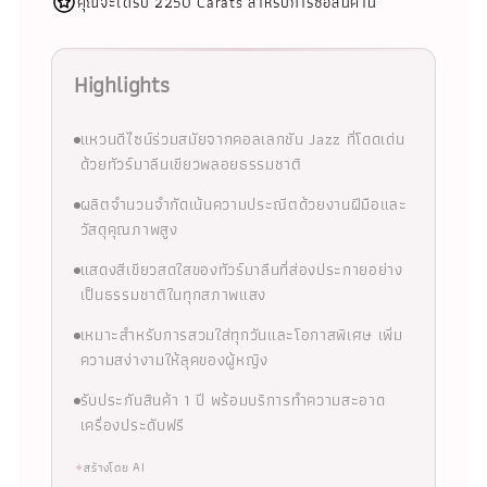
คุณจะได้รับ 2250 Carats สำหรับการซื้อสินค้านี้
Highlights
แหวนดีไซน์ร่วมสมัยจากคอลเลกชัน Jazz ที่โดดเด่น
ด้วยทัวร์มาลีนเขียวพลอยธรรมชาติ
ผลิตจำนวนจำกัดเน้นความประณีตด้วยงานฝีมือและ
วัสดุคุณภาพสูง
แสดงสีเขียวสดใสของทัวร์มาลีนที่ส่องประกายอย่าง
เป็นธรรมชาติในทุกสภาพแสง
เหมาะสำหรับการสวมใส่ทุกวันและโอกาสพิเศษ เพิ่ม
ความสง่างามให้ลุคของผู้หญิง
รับประกันสินค้า 1 ปี พร้อมบริการทำความสะอาด
เครื่องประดับฟรี
✦
สร้างโดย AI