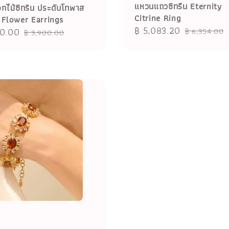
แหวนแถวซิทรีน Eternity
อกไม้ซิทริน ประดับโทพาส
Citrine Ring
e Flower Earrings
Sale
฿ 5,083.20
Regular
00.00
Regular
฿ 6,354.00
฿ 3,900.00
price
price
price