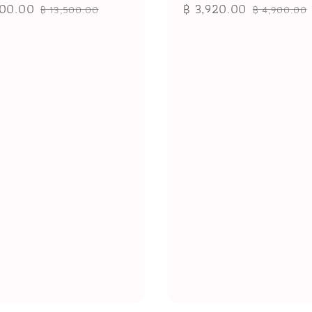
000.00
Regular
Sale
฿ 3,920.00
Regular
฿ 13,500.00
฿ 4,900.00
price
price
price