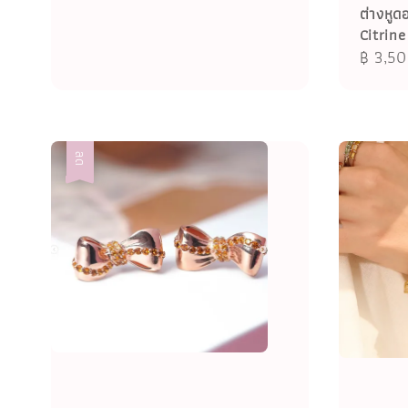
ต่างหูด
Citrin
Sale
฿ 3,5
price
ลด