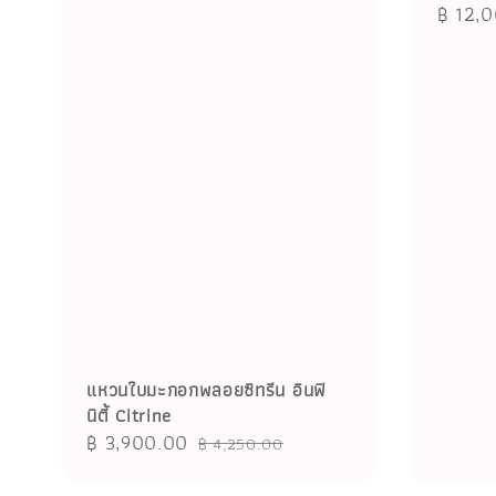
Sale
฿ 12,
price
แหวนใบมะกอกพลอยซิทรีน อินฟิ
นิตี้ Citrine
Sale
฿ 3,900.00
Regular
฿ 4,250.00
price
price