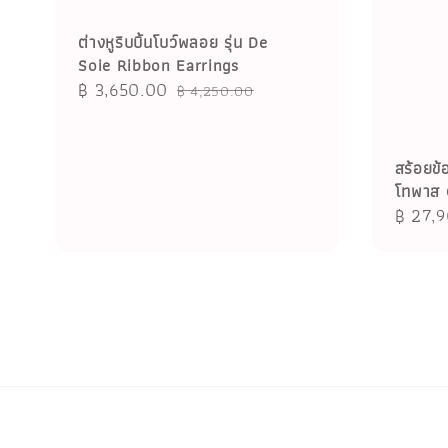
ต่างหูริบบิ้นโบว์พลอย รุ่น De
Soie Ribbon Earrings
Sale
฿ 3,650.00
Regular
฿ 4,250.00
price
price
สร้อยข้
โทพาส 
Regula
฿ 27,
price