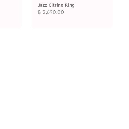
Jazz Citrine Ring
Regular
฿ 2,690.00
price