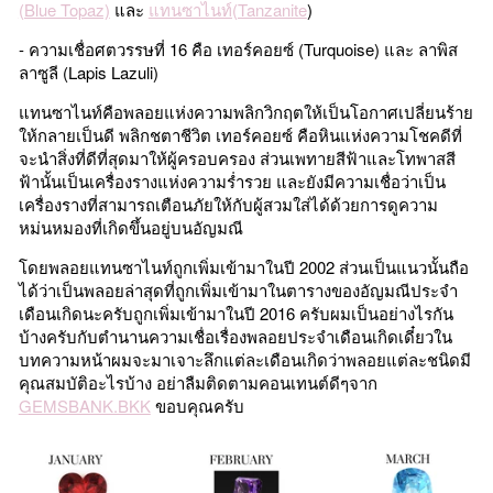
(Blue Topaz)
และ
แทนซาไนท์(Tanzanite
)
- ความเชื่อศตวรรษที่ 16 คือ เทอร์คอยซ์ (Turquoise) และ ลาพิส
ลาซูลี (Lapis Lazuli)
แทนซาไนท์คือพลอยแห่งความพลิกวิกฤตให้เป็นโอกาศเปลี่ยนร้าย
ให้กลายเป็นดี พลิกชตาชีวิต เทอร์คอยซ์ คือหินแห่งความโชคดีที่
จะนำสิ่งที่ดีที่สุดมาให้ผู้ครอบครอง ส่วนเพทายสีฟ้าและโทพาสสี
ฟ้านั้นเป็นเครื่องรางแห่งความร่ำรวย และยังมีความเชื่อว่าเป็น
เครื่องรางที่สามารถเตือนภัยให้กับผู้สวมใส่ได้ด้วยการดูความ
หม่นหมองที่เกิดขึ้นอยู่บนอัญมณี
โดยพลอยแทนซาไนท์ถูกเพิ่มเข้ามาในปี 2002 ส่วนเป็นแนวนั้นถือ
ได้ว่าเป็นพลอยล่าสุดที่ถูกเพิ่มเข้ามาในตารางของอัญมณีประจำ
เดือนเกิดนะครับถูกเพิ่มเข้ามาในปี 2016 ครับผมเป็นอย่างไรกัน
บ้างครับกับตำนานความเชื่อเรื่องพลอยประจำเดือนเกิดเดี๋ยวใน
บทความหน้าผมจะมาเจาะลึกแต่ละเดือนเกิดว่าพลอยแต่ละชนิดมี
คุณสมบัติอะไรบ้าง อย่าลืมติดตามคอนเทนต์ดีๆจาก
GEMSBANK.BKK
ขอบคุณครับ