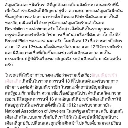
อัญมณีแต่ละชนิดในราศีที่ถูกต้องจะเกิดพลังด้านบวกนะครับที่นี้
เนี่ยในตำราเนี่ยมันก็มีปัญหาอยู่ที่ว่าความหมายของอัญมณีเนี่ยมัน
ขึ้นอยู่กับการแปลจากภาษาดั้งเดิมของ Bible ซึ่งมันออกมาเป็นสี
ของอัญมณีแต่ไม่ได้ระบุชนิดของอัญมณีครับแล้วในบท
Revelation ของJohnนะครับ ได้กล่าวถึงหินที่เป็นรากฐานของ
เยรูซาเล็มนะครับซึ่งนักวิชาการเชื่อกันว่าเรื่องนี้ดังกล่าวโยงไปถึง
Breast Plate ของแอรอนนะครับ โดยที่เลข 12 เชื่อว่าหมายถึงอัคร
สาวก 12 คน 12ชนเผ่าดั้งเดิมของอิสราเอล และ 12 ปีจักรราศีครับ
และนี่คือความเชื่อที่เกิดขึ้นของชาวคริสเตียนและกลายเป็น
ธรรมเนียมปฏิบัติในเรื่องของอัญมณีประจำเดือนเกิดมานับแต่นั้น
ครับ
ในขณะที่นักวิชาการบางคนเชื่อว่าความเชื่อเรื่อง
อัญมณีประจำ
เดือนเกิด
เกิดขึ้นในราวศตวรรษที่ 18 ที่โปแลนด์นะครับจากการ
เข้ามาของพ่อค้าอัญมณีชาวยิว ในขณะที่สถาบันอัญมณีของ
สหรัฐอเมริกาเชื่อว่า ความเชื่อเรื่องอัญมณีประจำเดือนเกิดมาจาก
เยอรมนีในยุคศตวรรษที่ 16 ส่วนอัญมณีที่ประจำเดือนเกิดที่เราใช้
กันอยู่ทุกวันนี้นะครับก่อตั้งขึ้นในปี 1912 นะครับจากสถาบัน
National Association of Jewelers ในสหรัฐอเมริกานะครับ อัญมณี
เดือนเกิดในแบบแรกเริ่มกับที่เราใช้กันในปัจจุบันนี้มีอัญมณีบาง
เดือนที่ถูกปรับเปลี่ยนและถูกเพิ่มเติมเข้าไปครับเดี๋ยวผมจะเปรียบ