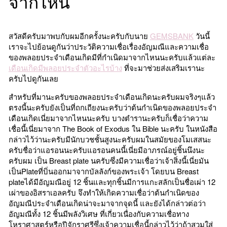
จากไหน
สวัสดีครับมาพบกับผมอีกครั้งนะครับกับนาย
GEMSBANK
วันนี้
เราจะไปย้อนดูกันว่าประวัติความเชื่อเรื่องอัญมณีและความเชื่อ
ของพลอยประจำเดือนเกิดมีที่กำเนิดมาจากไหนนะครับแล้วแต่ละ
เดือนเกิดมีพลอยประจำตัวอะไรบ้าง
ที่จะมาช่วยส่งเสริมเรานะ
ครับไปดูกันเลย
สำหรับที่มานะครับของพลอยประจำเดือนเกิดนะครับผมจริงๆแล้ว
ตรงนี้นะครับยังเป็นที่ถกเถียงนะครับว่าต้นกำเนิดของพลอยประจำ
เดือนเกิดเนี่ยมาจากไหนนะครับ บางตำรานะครับก็เชื่อว่าความ
เชื่อนี้เนี่ยมาจาก The Book of Exodus ใน Bible นะครับ ในหนังสือ
กล่าวไว้ว่านะครับมีนักบวชชั้นสูงนะครับผมในสมัยของโมเสสนะ
ครับชื่อว่าแอรอนนะครับแอรอนคนนี้เนี่ยมีอาภรณ์อยู่ชิ้นนึงนะ
ครับผม เป็น Breast plate นครับซึ่งมีความเชื่อว่าเจ้าสิ่งนี้เนี่ยมัน
เป็นPlateที่บิ่นออกมาจากบัลลังก์ของพระเจ้า โดยบน Breast
plateได้มีอัญมณีอยู่ 12 ชิ้นและทุกชิ้นมีการแกะสลักเป็นชื่อเผ่า 12
เผ่าของอิสราเอลครับ จึงทำให้เกิดความเชื่อว่าต้นกำเนิดของ
อัญมณีประจำเดือนเกิดน่าจะมาจากจุดนี้ และยังได้กล่าวต่อว่า
อัญมณีทั้ง 12 ชิ้นมีพลังวิเศษ ที่เกี่ยวเนื่องกับความเชื่อทาง
โหราศาสตร์หรือปีจักราศรีซึ่งเจ้าความเชื่อนี้กล่าวไว้ว่าถ้าสวมใส่