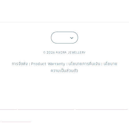
© 2026 AXORA JEWELLERY
การจัดส่ง
Product Warranty
นโยบายการคืนเงิน
นโยบาย
|
|
|
ความเป็นส่วนตัว
Axora Jewellery อะซอร่า จิวเวลรี่ ร้านออกแบบสั่งทำเครื่องประดับพลอย อัญมณี ทับทิม ไพลิน มรกต สปิเนล พลอยจันท์ ดีไซน์เฉพาะ
คุณ โรงงานจิวเวลรี่ ขึ้นตัวเรือน