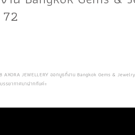
่ 72
68 AXORA JEWELLERY ออกบูธที่งาน Bangkok Gems & Jewelry Fair
บรรยากาศมาฝากกันค่ะ