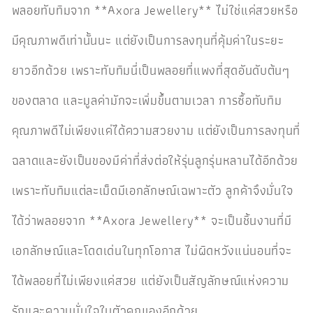
พลอยทับทิมจาก **Axora Jewellery** ไม่ใช่แค่สวยหรือ
มีคุณภาพดีเท่านั้นนะ แต่ยังเป็นการลงทุนที่คุ้มค่าในระยะ
ยาวอีกด้วย เพราะทับทิมนี่เป็นพลอยที่แพงที่สุดอันดับต้นๆ
ของตลาด และมูลค่ามักจะเพิ่มขึ้นตามเวลา การซื้อทับทิม
คุณภาพดีไม่เพียงแค่ได้ความสวยงาม แต่ยังเป็นการลงทุนที่
ฉลาดและยังเป็นของมีค่าที่ส่งต่อให้รุ่นลูกรุ่นหลานได้อีกด้วย
เพราะทับทิมแต่ละเม็ดมีเอกลักษณ์เฉพาะตัว ลูกค้าจึงมั่นใจ
ได้ว่าพลอยจาก **Axora Jewellery** จะเป็นชิ้นงานที่มี
เอกลักษณ์และโดดเด่นในทุกโอกาส ไม่ผิดหวังแน่นอนที่จะ
ได้พลอยที่ไม่เพียงแค่สวย แต่ยังเป็นสัญลักษณ์แห่งความ
รักและความมั่นใจในตัวคุณเองอีกด้วย