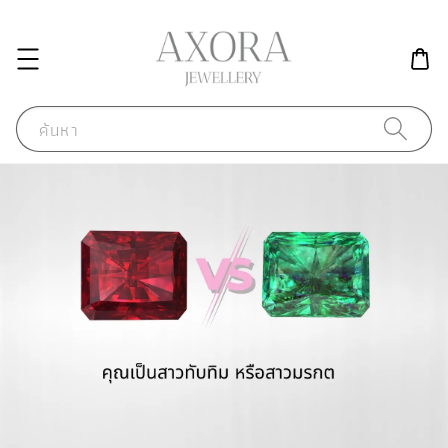
ค้นหา