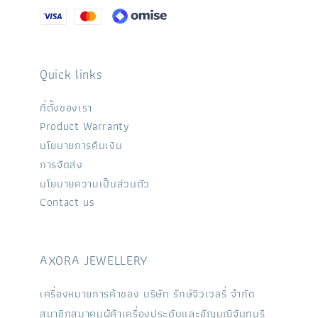
Quick links
ที่ตั้งของเรา
Product Warranty
นโยบายการคืนเงิน
การจัดส่ง
นโยบายความเป็นส่วนตัว
Contact us
AXORA JEWELLERY
เครื่องหมายการค้าของ บริษัท รักษ์จิวเวลรี่ จำกัด
สมาชิกสมาคมผู้ค้าเครื่องประดับและอัญมณีจันทบุรี