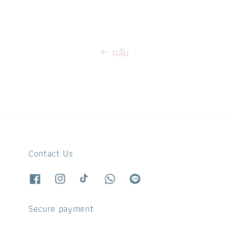
กลับ
Contact Us
Secure payment