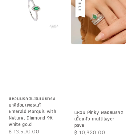
สินค้าหมด
แหวนมรกตแซมเบียทรง
มาคีล้อมเพชรแท้
Emerald Marquis with
แหวน Pinky พลอยมรกต
Natural Diamond 9K
เนื้อแก้ว multilayer
white gold
pave
Regular
฿ 13,500.00
Sale
฿ 10,320.00
Regular