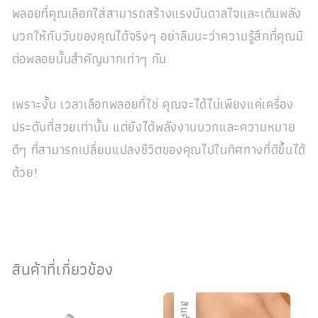
พลอยที่คุณเลือกใส่สามารถสร้างแรงบันดาลใจและเติมพลัง
บวกให้กับวันของคุณได้จริงๆ อย่าลืมนะว่าความรู้สึกที่คุณมี
ต่อพลอยนั้นสำคัญมากเท่าๆ กัน
เพราะงั้น เวลาเลือกพลอยที่ใช่ คุณจะได้ไม่เพียงแค่เครื่อง
ประดับที่สวยเท่านั้น แต่ยังได้พลังงานบวกและความหมาย
ดีๆ ที่สามารถเปลี่ยนแปลงชีวิตของคุณไปในทิศทางที่ดีขึ้นได้
ด้วย!
สินค้าที่เกี่ยวข้อง
ลด